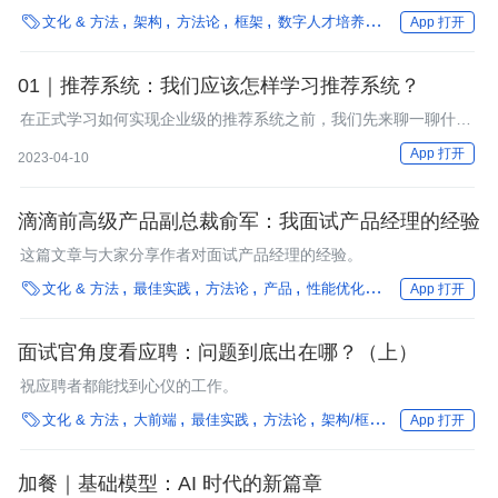
样，但希望通过提出一些具体的问题，引发算法工程师/研究员群

文化 & 方法
架构
方法论
框架
数字人才培养
团队搭建
工业
App 打开
体对未来职业发展的思考，最终找到一条适合自己的职业发展路
径。
01｜推荐系统：我们应该怎样学习推荐系统？
在正式学习如何实现企业级的推荐系统之前，我们先来聊一聊什么
是推荐系统，以及我们应该怎么学习它。
App 打开
2023-04-10
滴滴前高级产品副总裁俞军：我面试产品经理的经验
这篇文章与大家分享作者对面试产品经理的经验。

文化 & 方法
最佳实践
方法论
产品
性能优化
框架
数字人才培
App 打开
面试官角度看应聘：问题到底出在哪？（上）
祝应聘者都能找到心仪的工作。

文化 & 方法
大前端
最佳实践
方法论
架构/框架
编程语言
数
App 打开
加餐｜基础模型：AI 时代的新篇章