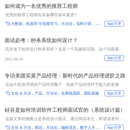
如何成为一名优秀的推荐工程师
优秀的推荐工程师应具备哪些基本素质?

大数据
机器学习/深度学习
方法论
实时计算
团队搭建
汽车
工
App 打开
面试必考：秒杀系统如何设计？
高并发下如何设计秒杀系统？这是一个高频面试题。这个问题看似
简单，但是里面的水很深，它考查的是高并发场景下，从前端到后
App 打开
2021-08-18
端多方面的知识。
专访美团买菜产品经理：新时代的产品经理进阶之路
在如今愈加浮躁的产品经理圈子，很多产品经理对于能力的发展，
职业的发展老产品人能够以自身沉淀下的经验和方法论作为引路

文化 & 方法
产品
方法论
在离线混部
团队搭建
App 打开
灯，为年轻的产品经理指引方向。
硅谷是如何培训软件工程师面试官的（系统设计篇）
这篇文章的侧重点是系统设计面试。通过阅读本文，希望读者对硅
谷培训程序员系统面试官的方式有更多的了解。

文化 & 方法
面试
方法论
编程语言
数字人才培养
团队搭建
App 打开