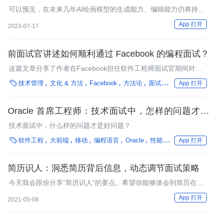
可以预见，在未来几年AI绘画模型的生成能力、编辑能力仍将持续
演进。现在选择入场做AI绘画技术是一个好时机。
App 打开
2023-07-17
前面试官讲述如何顺利通过 Facebook 的编程面试？
这篇文章分享了作者在Facebook担任软件工程师面试官期间对编
程面试的经验总结，在面试官提示甚少或没有提示的情形下，优秀

技术管理
文化 & 方法
Facebook
方法论
面试
性能优化
框架
App 打开
的应聘者会在面试中扮演主导角色，主动地去完成本文描述的面试
框架中的步骤。
Oracle 首席工程师：技术面试中，怎样的问题才是
好问题？
技术面试中，什么样的问题才是好问题？

软件工程
大前端
移动
编程语言
Oracle
性能优化
框架
数字
App 打开
简历识人：洞悉简历背后信息，动态调节面试策略
今天我会跟你分享“简历识人”的要点。希望你能够体会到简历在面
试过程中，特别是文中提到的特定情形下扮演的重要作用。
App 打开
2021-05-08