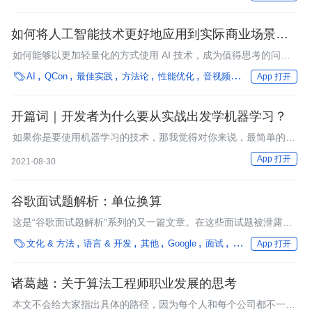
如何将人工智能技术更好地应用到实际商业场景？｜
专访网易智企算法专家李雨珂
如何能够以更加轻量化的方式使用 AI 技术，成为值得思考的问
题。

AI
QCon
最佳实践
方法论
性能优化
音视频（前端）
音视频（
App 打开
开篇词｜开发者为什么要从实战出发学机器学习？
如果你是要使用机器学习的技术，那我觉得对你来说，最简单的学
习方法就是“做中学”。
App 打开
2021-08-30
谷歌面试题解析：单位换算
这是“谷歌面试题解析”系列的又一篇文章。在这些面试题被泄露之
前，我曾在谷歌的面试中使用过它们。离开谷歌后，我成了Reddit

文化 & 方法
语言 & 开发
其他
Google
面试
架构
编程语言
App 打开
的工程经理，但我仍然想把这些面试题分享出来。之前已经分享了
动态规划、矩阵求幂和查询同义词，这一次，我想要深入探究一个
全新的问题。
诸葛越：关于算法工程师职业发展的思考
本文不会给大家指出具体的路径，因为每个人和每个公司都不一