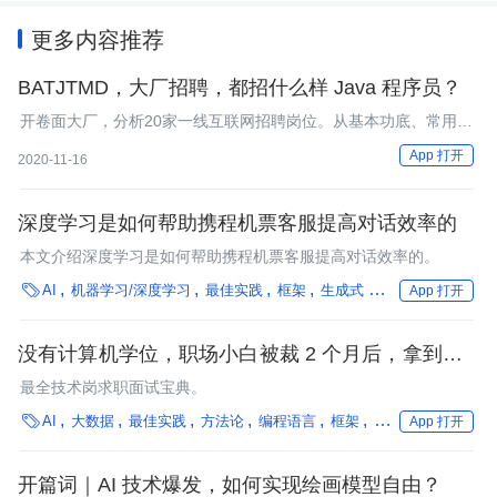
更多内容推荐
BATJTMD，大厂招聘，都招什么样 Java 程序员？
开卷面大厂，分析20家一线互联网招聘岗位。从基本功底、常用技
术、技术深度、技术经验、学习能力、工作能力、项目经验，七个
App 打开
2020-11-16
方向拆解面试内容和经验技巧，为你助力！
深度学习是如何帮助携程机票客服提高对话效率的
本文介绍深度学习是如何帮助携程机票客服提高对话效率的。

AI
机器学习/深度学习
最佳实践
框架
生成式 AI
自然语言处理
App 打开
没有计算机学位，职场小白被裁 2 个月后，拿到了 4
个 offer 并实现薪资翻倍
最全技术岗求职面试宝典。

AI
大数据
最佳实践
方法论
编程语言
框架
数字人才培养
团
App 打开
开篇词｜AI 技术爆发，如何实现绘画模型自由？