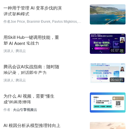
一种用于管理 AI 变革步伐的演
3 小时前
进式架构模式
Prime Agent 基于 Claude Opus 5 实现 95.5% ARC-AGI-3 得分
作者Joe Price, Branimir Đurek, Pavlos Migkiros,
3 小时前
Trevor Dearham
译者:
平川
用Skill Hub一键调用技能，重
Meta发布Muse Spark 1.2，AI构建游戏《Avo Lawn》
塑 AI Agent 实战力
4 小时前
演讲人:
腾讯云
Meta首席AI科学家：正确Agent循环可使智能体群超越百人团队
腾讯会议AI实战指南：随时随
4 小时前
地记录，对话即生产力
Meta与贝莱德合作1吉瓦数据中心项目，计算能力成新资产类别
演讲人:
腾讯云
4 小时前
为什么 AI 视频，需要“懂生
Meta发布Muse Code终端编码代理，Muse Spark 1.2在
成”的画质增强
Terminal-Bench得分82.9%
作者 :
火山引擎视频云
4 小时前
AI 根因分析从模型推理转向上
Standard Machines启动：为芯片设计构建强化学习环境