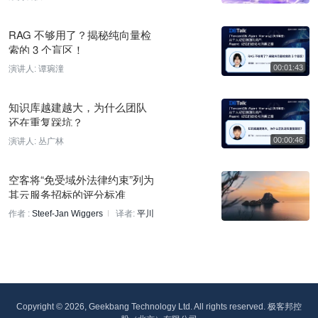
RAG 不够用了？揭秘纯向量检
索的 3 个盲区！
演讲人:
谭琬潼
知识库越建越大，为什么团队
还在重复踩坑？
演讲人:
丛广林
空客将“免受域外法律约束”列为
其云服务招标的评分标准
作者 :
Steef-Jan Wiggers
译者:
平川
Copyright © 2026, Geekbang Technology Ltd. All rights reserved. 极客邦控