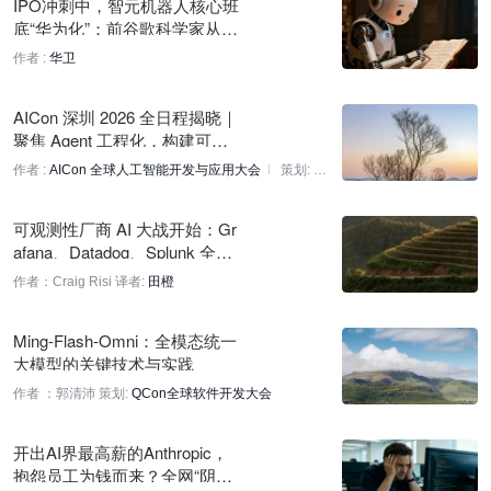
IPO冲刺中，智元机器人核心班
底“华为化”：前谷歌科学家从合
5 小时前
伙人名单消失
作者 :
华卫
MiniMax开源模型发布首日获ComfyUI与Diffusers社区支持
5 小时前
AICon 深圳 2026 全日程揭晓｜
聚焦 Agent 工程化，构建可靠
Context.dev推出网站数据提取与监控平台，面向AI智能体
智能的技术路径
作者 :
AICon 全球人工智能开发与应用大会
策划:
刚刚
AICon 全球人工智能开发与应用大会
AgentFM：让开发者实时收听Agent工作进展
可观测性厂商 AI 大战开始：Gr
afana、Datadog、Splunk 全部
刚刚
入场
作者：Craig Risi
译者:
田橙
斐济女性渔业知识成社区减灾重要资源
刚刚
Ming-Flash-Omni：全模态统一
大模型的关键技术与实践
Meta发布Muse Spark 1.2，AI指数评分升至54
作者 ：郭清沛
策划:
QCon全球软件开发大会
刚刚
Parallel GEPA：多重并行提议可减少进化提示优化过拟合
开出AI界最高薪的Anthropic，
抱怨员工为钱而来？全网“阴
刚刚