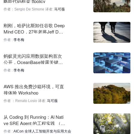
略即代码框架 tfpolicy
作者：Sergio De Simone
译者:
马可薇
MiniMax H3 登顶 Design Arena 三项视频评测，权重开源
2 小时前
刚刚，哈萨比斯卸任谷歌 Deep
Mind CEO，27年老将Jeff Dea
字节跳动发布原生音视频全双工模型 SeedRealtime
n离职创业
作者 :
李冬梅
2 小时前
研究：替尔泊肽显著降低糖尿病患者心血管事件风险
蚂蚁灵光闪应用数据架构首次
公开，OceanBase披露关键实
2 小时前
践
作者 :
李冬梅
Olio Labs 推出体内平台，预测药物临床结果
3 小时前
AWS 推出免费沙箱环境，可直
接体验 Workshop
Intelligence 联合创始人拟构建 AI 能力交易市场
作者 ：Renato Losio
译者:
马可薇
3 小时前
MiniMax H3 视频模型登顶竞技场第二名，开放权重
从 Coding 到 Running：Al Nati
ve SRE Agent 的工程实践 （Cl
3 小时前
oudQ ）｜AICon深圳
作者 :
AICon 全球人工智能开发与应用大会