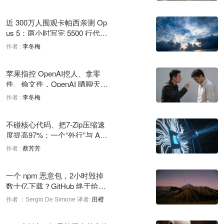
Prime Agent 基于 Claude Opus 5 实现 95.5% ARC-AGI-3 得分
3 小时前
近 300万人围观卡帕西亲测 Op
us 5：两小时写完 5500 行代
Meta发布Muse Spark 1.2，AI构建游戏《Avo Lawn》
码， 却连自己写的游戏都玩不
作者 :
李冬梅
4 小时前
了
苹果指控 OpenAI挖人、拿零
Meta首席AI科学家：正确Agent循环可使智能体群超越百人团队
件、偷文件，OpenAI 晒聊天记
4 小时前
录全面反击！马斯克：别信 Op
作者 :
李冬梅
enAI
Meta与贝莱德合作1吉瓦数据中心项目，计算能力成新资产类别
4 小时前
不碰核心代码、把7-Zip压缩速
度提高97%：一个“外行”与 AI
Meta发布Muse Code终端编码代理，Muse Spark 1.2在
的极致优化实验
作者 :
蔡芳芳
Terminal-Bench得分82.9%
4 小时前
一个 npm 恶意包，2小时毁掉
数十亿下载？GitHub 终于给自
Standard Machines启动：为芯片设计构建强化学习环境
动升级按下暂停键
作者 ：Sergio De Simone
译者:
田橙
5 小时前
Meta 发布 Muse Code 终端编码智能体