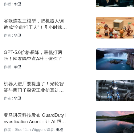
阳”：和你死活反开源一样
作者 :
华卫
伯克利AI优化GEPA循环：并行批量提议与评估提升泛化能力
刚刚
谷歌连发三模型，把机器人调
教成“全能打工人”！几小时速
MiniMax H3 登顶 Design Arena 三项视频评测，权重开源
配、从头控到脚，还能“组团”开
作者 :
华卫
干
2 小时前
GPT-5.6价格暴降，最低打两
字节跳动发布原生音视频全双工模型 SeedRealtime
折！网友隔空点A社：该你了
2 小时前
作者 :
华卫
研究：替尔泊肽显著降低糖尿病患者心血管事件风险
2 小时前
机器人进厂要提速了！光轮智
能与西门子探索工业仿真进入
Olio Labs 推出体内平台，预测药物临床结果
机器学习的新路径
作者 :
华卫
3 小时前
亚马逊云科技发布 GuardDuty I
Intelligence 联合创始人拟构建 AI 能力交易市场
nvestigation Agent：让 AI 帮安
3 小时前
全团队追查攻击线索
作者：Steef-Jan Wiggers
译者:
田橙
MiniMax H3 视频模型登顶竞技场第二名，开放权重