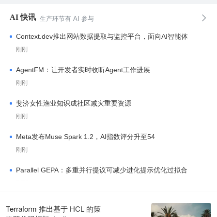
AI 快讯

生产环节有 AI 参与
Context.dev推出网站数据提取与监控平台，面向AI智能体
刚刚
AgentFM：让开发者实时收听Agent工作进展
刚刚
斐济女性渔业知识成社区减灾重要资源
刚刚
Meta发布Muse Spark 1.2，AI指数评分升至54
刚刚
Parallel GEPA：多重并行提议可减少进化提示优化过拟合
刚刚
伯克利AI优化GEPA循环：并行批量提议与评估提升泛化能力
Terraform 推出基于 HCL 的策
刚刚