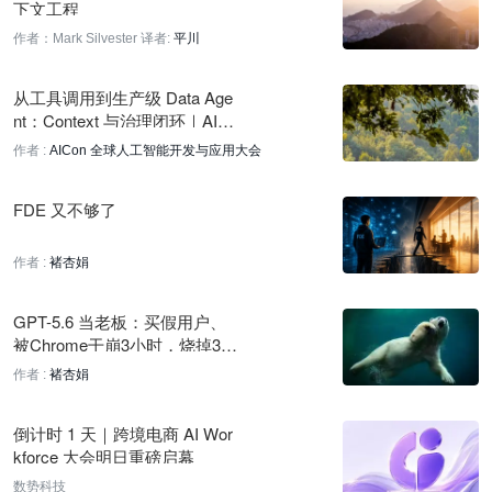
下文工程
5 小时前
作者：Mark Silvester
译者:
平川
Meta 发布 Muse Code 终端编码智能体
5 小时前
从工具调用到生产级 Data Age
nt：Context 与治理闭环｜AICo
MiniMax开源模型发布首日获ComfyUI与Diffusers社区支持
n深圳
作者 :
AICon 全球人工智能开发与应用大会
5 小时前
FDE 又不够了
作者 :
褚杏娟
GPT-5.6 当老板：买假用户、
被Chrome干崩3小时，烧掉3亿
Token收入却为0
作者 :
褚杏娟
倒计时 1 天｜跨境电商 AI Wor
kforce 大会明日重磅启幕
数势科技