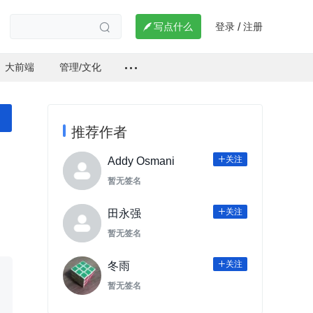
登录
注册

写点什么
/

大前端
管理/文化
推荐作者
关注

Addy Osmani
暂无签名
关注

田永强
暂无签名
关注

冬雨
暂无签名