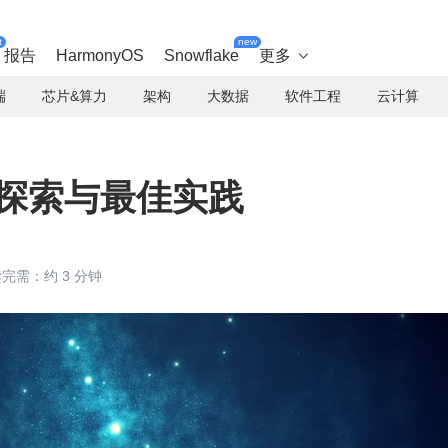
t
new
报告
HarmonyOS
Snowflake
更多

端
芯片&算力
架构
大数据
软件工程
云计算
 的探索与最佳实践
完需：约 3 分钟