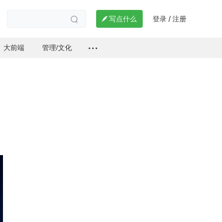
登录
注册

写点什么
/

大前端
管理/文化