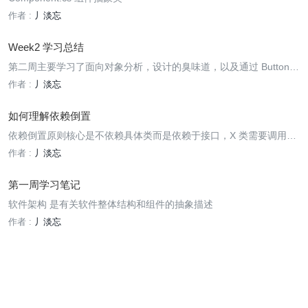
作者 :
丿淡忘
Week2 学习总结
第二周主要学习了面向对象分析，设计的臭味道，以及通过 Button
的迭代设计优化，学习多态通过设计模式在实际开发中的应用
作者 :
丿淡忘
如何理解依赖倒置
依赖倒置原则核心是不依赖具体类而是依赖于接口，X 类需要调用具
有相同方法的类 A 和类 B，直接调用 X 会和 AB 产生耦合，提取出一
作者 :
丿淡忘
个接口 I，X 依赖 I，AB 也依赖 I，从而解耦 X 和 AB
第一周学习笔记
软件架构 是有关软件整体结构和组件的抽象描述
作者 :
丿淡忘