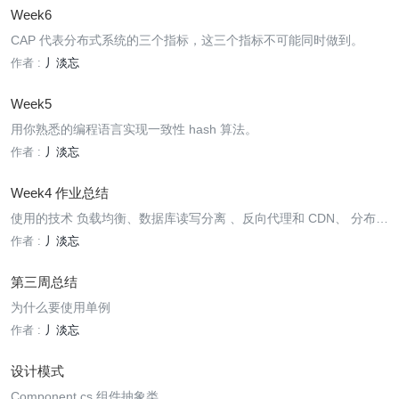
Week6
CAP 代表分布式系统的三个指标，这三个指标不可能同时做到。
作者 :
丿淡忘
Week5
用你熟悉的编程语言实现一致性 hash 算法。
作者 :
丿淡忘
Week4 作业总结
使用的技术 负载均衡、数据库读写分离 、反向代理和 CDN、 分布式
文件系统和数据库 、Nosql 和搜索引擎、业务拆分、微服务和中台化
作者 :
丿淡忘
和大数据与智能化
第三周总结
为什么要使用单例
作者 :
丿淡忘
设计模式
Component.cs 组件抽象类