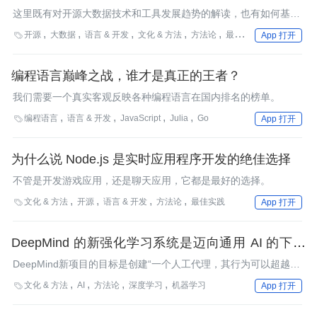
值得开发者关注？
这里既有对开源大数据技术和工具发展趋势的解读，也有如何基于
开源项目构建企业级数据平台的探讨和交流。
开源
大数据
语言 & 开发
文化 & 方法
方法论
最佳实践
社区

App 打开
编程语言巅峰之战，谁才是真正的王者？
我们需要一个真实客观反映各种编程语言在国内排名的榜单。
编程语言
语言 & 开发
JavaScript
Julia
Go

App 打开
为什么说 Node.js 是实时应用程序开发的绝佳选择
不管是开发游戏应用，还是聊天应用，它都是最好的选择。
文化 & 方法
开源
语言 & 开发
方法论
最佳实践

App 打开
DeepMind 的新强化学习系统是迈向通用 AI 的下一
步吗？
DeepMind新项目的目标是创建“一个人工代理，其行为可以超越它
所训练的游戏集，提供更强的泛化能力”。
文化 & 方法
AI
方法论
深度学习
机器学习

App 打开