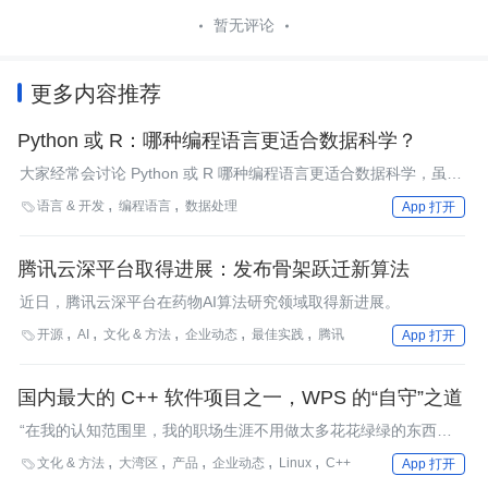
暂无评论
更多内容推荐
Python 或 R：哪种编程语言更适合数据科学？
大家经常会讨论 Python 或 R 哪种编程语言更适合数据科学，虽然
这两门语言都很受欢迎，但实际上每个语言都有自己更适用的场
语言 & 开发
编程语言
数据处理

App 打开
景。本文简单对这两门编程语言进行分析对比，希望对你有所帮
助。
腾讯云深平台取得进展：发布骨架跃迁新算法
近日，腾讯云深平台在药物AI算法研究领域取得新进展。
开源
AI
文化 & 方法
企业动态
最佳实践
腾讯

App 打开
国内最大的 C++ 软件项目之一，WPS 的“自守”之道
“在我的认知范围里，我的职场生涯不用做太多花花绿绿的东西，
也许把某一件事做好了，做到极致也就够了。”
文化 & 方法
大湾区
产品
企业动态
Linux
C++

App 打开