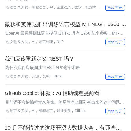
语言 & 开发
编程语言
AI
企业动态
微软
机器学习
NLP

App 打开
微软和英伟达推出训练语言模型 MT-NLG：5300 亿
参数量，是 GPT-3 的 3 倍
OpenAI 最强预训练语言模型 GPT-3 具有 1750 亿个参数，MT-
NLG 参数量是前者的 3 倍。
文化 & 方法
AI
语言处理
NLP

App 打开
我们应该重新定义 REST 吗？
为什么我们应该淘汰“REST API”这个术语
语言 & 开发
开源
架构
REST

App 打开
GitHub Copilot 体验：AI 辅助编程提前看
目前还不会给编程带来革命。但尽管有上面列举出来的这些问题，
我还是坚信它会在未来产生重大的、改变游戏规则的影响力。
语言 & 开发
AI
编程语言
最佳实践
GitHub

App 打开
10 月不能错过的这场开源大数据大会，有哪些亮点