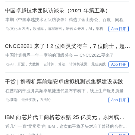
中国卓越技术团队访谈录（2021 年第五季）
本期《中国卓越技术团队访谈录》精选了金山办公、百度、同程旅
行、戴尔科技集团、出门问问、SphereEx等技术团队在前沿技术
文化 & 方法
数据库
编程语言
语言 & 开发
AI
架构

App 打开
探索、商业化落地方面的实践经验及心得体会。InfoQ希望通过这
样的记录，向外界传递杰出技术团队的做事方法/技术实践，让开
发者了解他们的知识积累、技术演进、产品锤炼与团队文化等，并
CNCC2021 来了！2 位图灵奖得主，7 位院士，超千
从中获得有价值的见解。
位计算机顶级专家，共话计算赋能数字化转型
中国计算机界一年一度的的顶级盛会 — CNCC2021要来了！
AI
开源
大数据
云计算
算法
计算机视觉
最佳实践

App 打开
干货 | 携程机票前端安卓虚拟机测试集群建设实践
在携程内部业务高频率敏捷迭代发布节奏下，线上生产服务质量需
要同步快速提升。这就依赖自动化测试的覆盖率提升，测试任务执
前端
最佳实践
方法论

App 打开
行频次提升，测试任务执行速率提升。
IBM 向芯片代工商格芯索赔 25 亿美元，原因或为后
者 IPO 临近
近几年一直“卖卖卖”的 IBM，这次似乎将矛头对准了曾经的合作伙
伴。