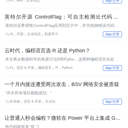
AI
IBM
企业动态

App 打开
英特尔开源 ControlFlag：可自主检测出代码中的
bug
英特尔还希望将ControlFlag应用到芯片中，作为抵御错误代码的
最后一道防线，以提高数据通信通道的效率。
AI
开源
企业动态
机器学习

App 打开
云时代，编程语言选 R 还是 Python？
本文将从数据科学的角度讨论R和Pytho，这两种编程语言在处理
数据方面的利弊。
AI
语言 & 开发
编程语言
R
Python

App 打开
一个月内接连遭受两次攻击，BSV 网络安全被质疑
“并非所有项目都能成功。”
区块链
语言 & 开发
方法论

App 打开
让普通人秒会编程？微软在 Power 平台上集成 GPT-
3，将自然语言直接变成现成代码
低代码能有多“低”？