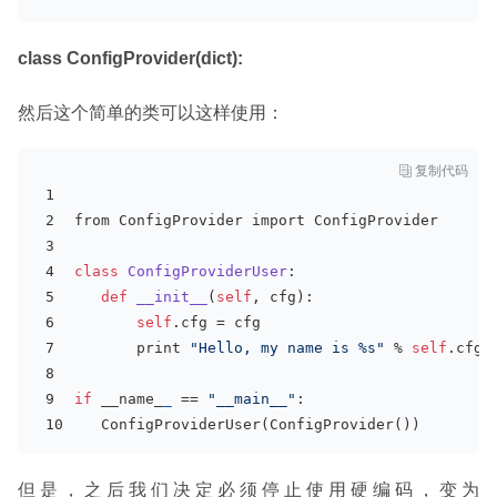
class ConfigProvider(dict):
然后这个简单的类可以这样使用：

复制代码
from ConfigProvider import ConfigProvider 
class
ConfigProviderUser
:
def
__init__
(
self
, cfg)
:
self
.cfg = cfg
       print 
"Hello, my name is %s"
 % 
self
.cfg[
if
 __name_
_
 == 
"__main__"
:
   ConfigProviderUser(ConfigProvider())
但是，之后我们决定必须停止使用硬编码，变为