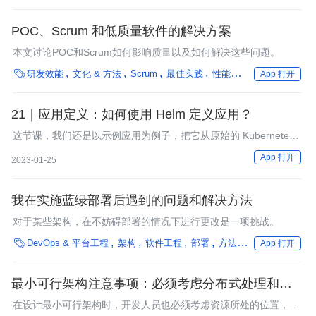
POC、Scrum 和低质量软件的解决方案
本文讨论POC和Scrum如何影响质量以及如何解决这些问题。

研发效能
文化 & 方法
Scrum
最佳实践
性能优化
编程语言
企
App 打开
21｜应用定义：如何使用 Helm 定义应用？
这节课，我们还是以示例应用为例子，把它从原始的 Kubernetes
Manifest 改造成 Helm 应用。
App 打开
2023-01-25
我在实施蓝绿部署后遇到的问题和解决方法
对于某些架构，在不妨碍部署的情况下进行更改是一项挑战。

DevOps & 平台工程
架构
软件工程
部署
方法论
性能优化
微
App 打开
最小可行架构注意事项：必须考虑分布式处理和数据
的位置
在设计最小可行架构时，开发人员也必须考虑资源所处的位置，特