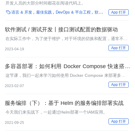
开发人员的大部分时间都花在阅读代码上。

语言 & 开发
最佳实践
DevOps & 平台工程
软件工程
性能优化
App 打开
软件测试 / 测试开发丨接口测试配置的数据驱动
在实际工作中，为了便于维护，对于环境的切换和配置，通常不会
使用硬编码的形式完成。在之前文章 《多环境下的接口测
App 打开
2023-04-19
试》 中，已经介绍了如何将环境的切换作为一个可配置的选项。
本文会把这部分内容进行重构，使用数据驱动的方式完成多环境的
配置。
多容器部署：如何利用 Docker Compose 快速搭建
本地爬虫环境？
这节课，我们一起来学习如何使用 Docker Compose 来部署多个
容器。
App 打开
2023-02-07
服务编排（下）：基于 Helm 的服务编排部署实战
今天我们来实战下，一起通过Helm部署一个IAM应用。
App 打开
2021-09-25