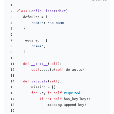
class
ConfigRuleset
(
dict
):
   defaults = { 
'name'
: 
'no name'
,
   }   
   required = [ 
'name'
,
   ]   
def
__init__
(
self
)
:
self
.update(
self
.defaults)
def
validate
(
self
)
:
       missing = []
for
 key 
in
self
.
required:
if
not
self
.has_key(key):
               missing.append(key)