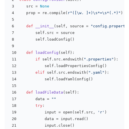
   src = 
None
   prop = re.
compile
(
r"([\w. ]+)\s*=\s*(.*)"
)
def
__init__
(
self, source = 
"config.properti
       self.src = source
       self.loadConfig()
def
loadConfig
(
self
):
if
 self.src.endswith(
".properties"
):
           self.loadPropertiesConfig()
elif
 self.src.endswith(
".yaml"
):
           self.loadYamlConfig()
def
loadFileData
(
self
):
       data = 
""
try
:
input
 = 
open
(self.src, 
'r'
)
           data = 
input
.read()
input
.close()