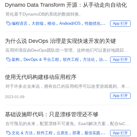
Dynamo Data Transform 开源：从手动走向自动化
简化基于DynamoDB的系统的数据转换。

编程语言
大前端
移动
Android/iOS
性能优化
框架
数据湖仓
App 打开
为什么说 DevOps 治理是实现快速开发的关键
应用环境应由DevOps团队统一管理。这样他们可以更好地跟踪修
改和变更，而对于开发团队来说，这非常高效而且透明。

架构
DevOps & 平台工程
软件工程
方法论
治理
性能优化
编
App 打开
使用无代码构建移动应用程序
对于许多企业来说，拥有自己的应用程序可以改变游戏规则。本文
解释了什么是移动应用程序构建者，它们将如何助力企业发展，以
App 打开
2023-01-09
及需要了解的无代码工具。
基础设施即代码：只是漂移管理还不够
在可预见的未来，配置漂移不可避免。EaaS解决方案，配合IaC平
台以及良好的变更管理策略，可以预防漂移，缩短开发周期。

文化 & 方法
软件工程
云原生
部署
最佳实践
性能优化
微服务
App 打开