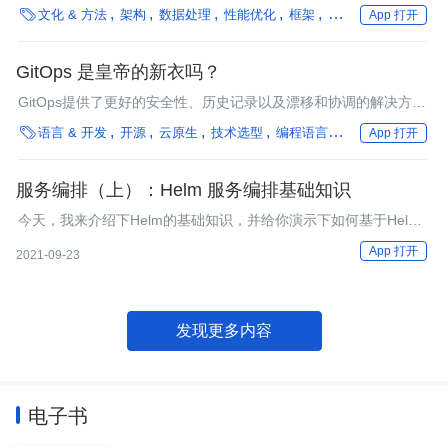
别是当移动应用程序是分布式系统的一部分时。

文化 & 方法
架构
数据处理
性能优化
框架
微服务
数据集成
App 打开
GitOps 是皇帝的新衣吗？
GitOps提供了更好的安全性、历史记录以及漂移和协调的解决方
案？

语言 & 开发
开源
云原生
技术选型
编程语言
微服务
多云/混
App 打开
服务编排（上）：Helm 服务编排基础知识
今天，我来介绍下Helm的基础知识，并给你演示下如何基于Helm
部署IAM应用。
App 打开
2021-09-23
发现更多内容
电子书