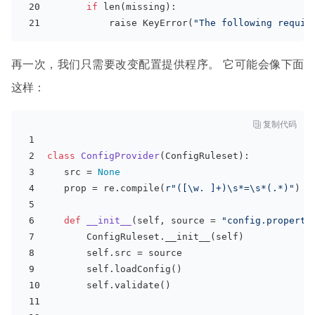
if
 len(missing):
           raise KeyError(
"The following requir
再一次，我们只需要改变配置提供程序。 它可能会像下面
这样：

复制代码
class
ConfigProvider
(
ConfigRuleset
):
   src = 
None
   prop = re.
compile
(
r"([\w. ]+)\s*=\s*(.*)"
)
def
__init__
(
self, source = 
"config.properti
       ConfigRuleset.__init__(self)
       self.src = source
       self.loadConfig()
       self.validate()