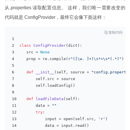
从.properties 读取配置信息。 这样，我们唯一需要改变的
代码就是 ConfigProvider，最终它会像下面这样：

复制代码
class
ConfigProvider
(
dict
):
   src = 
None
   prop = re.
compile
(
r"([\w. ]+)\s*=\s*(.*)"
)
def
__init__
(
self, source = 
"config.properti
       self.src = source
       self.loadConfig()
def
loadFileData
(
self
):
       data = 
""
try
:
input
 = 
open
(self.src, 
'r'
)
           data = 
input
.read()