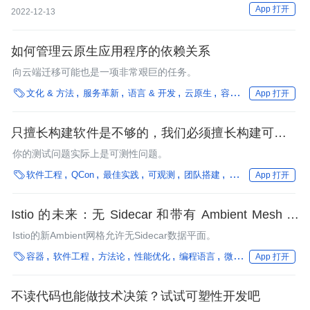
他开发者所提供的工具，但我们也看到了它的很多安全隐患。
App 打开
2022-12-13
如何管理云原生应用程序的依赖关系
向云端迁移可能也是一项非常艰巨的任务。

文化 & 方法
服务革新
语言 & 开发
云原生
容器
最佳实践
架构
App 打开
只擅长构建软件是不够的，我们必须擅长构建可测试
的软件 | QCon
你的测试问题实际上是可测性问题。

软件工程
QCon
最佳实践
可观测
团队搭建
企业动态
行业深度
App 打开
Istio 的未来：无 Sidecar 和带有 Ambient Mesh 的
Sidecar
Istio的新Ambient网格允许无Sidecar数据平面。

容器
软件工程
方法论
性能优化
编程语言
微服务
App 打开
不读代码也能做技术决策？试试可塑性开发吧