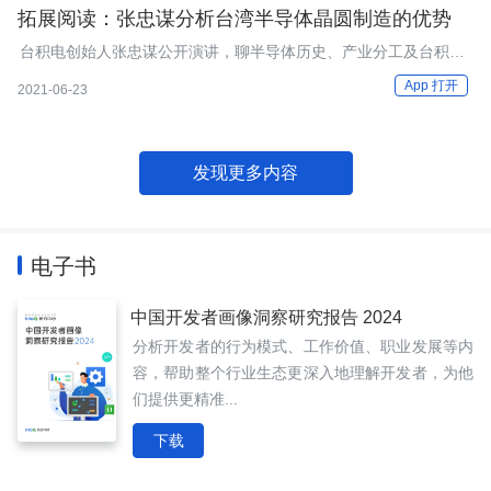
终端业务下行放缓；Chrome 浏览器将停止支持 Windows
拓展阅读：张忠谋分析台湾半导体晶圆制造的优势
7/8/8.1；Docker 发布 WebAssembly 支持工具预览版；Meta开发
台积电创始人张忠谋公开演讲，聊半导体历史、产业分工及台积电
Android应用使用的语言从Java迁移到Kotlin；Rust for Linux 项目
在晶圆制造上的优势。
下一步发展计划；Gitea 项目成立公司......
App 打开
2021-06-23
发现更多内容
电子书
中国开发者画像洞察研究报告 2024
分析开发者的行为模式、工作价值、职业发展等内
容，帮助整个行业生态更深入地理解开发者，为他
们提供更精准...
下载