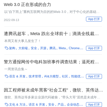
Web 3.0 正在形成的合力
以“自下而上”重构互联网为目的的Web 3.0，对于中心化的基础设
施服务既存在着一种心理上的排斥，又存在着一种事实上的依赖。
App 打开
2022-09-13
遭腾讯超车，Meta 跌出全球前十；滴滴全线裁员；
携程“3+2”，微信 1065 工作制；浏览器版本号将破
本周又有大事儿发生了！
百，“千年虫”问题或再现；报告称 Linux 更安全｜架

架构
大前端
安全
开源
腾讯
Meta
Chrome
Linux
操作系统
App 打开
构周报
警方通报网传中电科加班事件调查结果；逼死程序员
诈骗千万的“翟欣欣案”一审宣判；比特币白皮书隐藏
一周资讯合集～
在 macOS 中｜ Q 资讯

语言 & 开发
技术管理
AI&大模型
社区
性能优化
操作系统
生成
App 打开
因工程师被未成年黑客“社会工程”，微软、英伟达等
多家企业源代码被批量偷走
微软、英伟达等多家企业源代码被偷，“带头大哥”居然是未成年
人？

文化 & 方法
语言 & 开发
安全
产品
企业动态
信息泄露
编程
App 打开