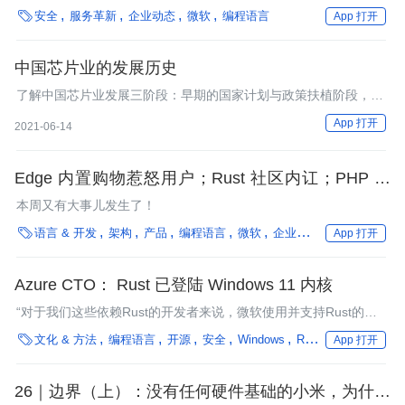
Bas-Rhin 消防局发布了一份调查报告，强烈批评这家法国运营商

安全
服务革新
企业动态
微软
编程语言
App 打开
的设施。
中国芯片业的发展历史
了解中国芯片业发展三阶段：早期的国家计划与政策扶植阶段，中
期的市场带动产业阶段，和当下的政策与金融资金的双轮驱动阶段
App 打开
2021-06-14
Edge 内置购物惹怒用户；Rust 社区内讧；PHP 基
金会成立；腾讯被工信部点名；微软遭反垄断投诉；
本周又有大事儿发生了！
GoDaddy 数据泄露｜架构周报

语言 & 开发
架构
产品
编程语言
微软
企业动态
腾讯
JetBra
App 打开
Azure CTO： Rust 已登陆 Windows 11 内核
“对于我们这些依赖Rust的开发者来说，微软使用并支持Rust的决
定真的很令人兴奋。”

文化 & 方法
编程语言
开源
安全
Windows
Rust
性能优化
操
App 打开
26｜边界（上）：没有任何硬件基础的小米，为什么