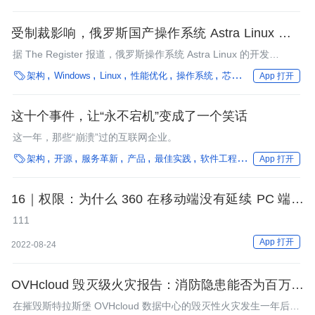
受制裁影响，俄罗斯国产操作系统 Astra Linux 开发
商计划上市
据 The Register 报道，俄罗斯操作系统 Astra Linux 的开发
商 RusBITech 计划在莫斯科交易所进行首次公开募股（IPO）。

架构
Windows
Linux
性能优化
操作系统
芯片&算力
App 打开
这十个事件，让“永不宕机”变成了一个笑话
这一年，那些“崩溃”过的互联网企业。

架构
开源
服务革新
产品
最佳实践
软件工程
性能优化
编程
App 打开
16｜权限：为什么 360 在移动端没有延续 PC 端的
辉煌？
111
App 打开
2022-08-24
OVHcloud 毁灭级火灾报告：消防隐患能否为百万网
站数据“买单”？
在摧毁斯特拉斯堡 OVHcloud 数据中心的毁灭性火灾发生一年后，