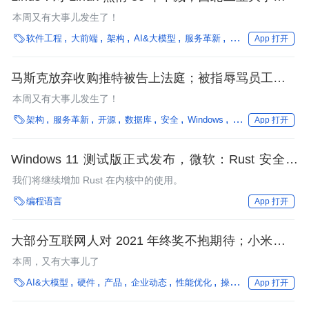
外网络攻击；学习通辟谣数据泄漏；字节跳动更新价
本周又有大事儿发生了！
值观｜架构周报

软件工程
大前端
架构
AI&大模型
服务革新
GitHub
Windows
App 打开
马斯克放弃收购推特被告上法庭；被指辱骂员工，微
软云计算副总裁将离职；“123456”做密码，AMD 机
本周又有大事儿发生了！
密数据泄漏还被黑客嘲讽｜架构周报

架构
服务革新
开源
数据库
安全
Windows
企业动态
Java
App 打开
Windows 11 测试版正式发布，微软：Rust 安全可
靠，将继续增加使用量
我们将继续增加 Rust 在内核中的使用。

编程语言
App 打开
大部分互联网人对 2021 年终奖不抱期待；小米自研
澎湃 P1 芯片官宣；马斯克取笑元宇宙：没人愿意整
本周，又有大事儿了
天把屏幕绑在脸上 | AI 一周资讯

AI&大模型
硬件
产品
企业动态
性能优化
操作系统
编程语言
App 打开