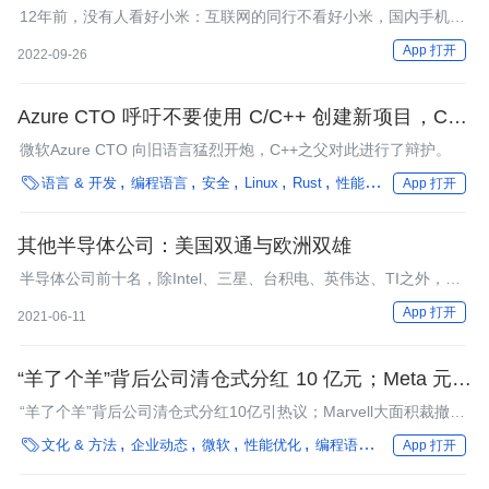
可以成为国内第一手机厂商？
12年前，没有人看好小米：互联网的同行不看好小米，国内手机行
业的从业者也不看好小米。可以说，小米的成功是一个典型的非共
App 打开
2022-09-26
识机会。
Azure CTO 呼吁不要使用 C/C++ 创建新项目，C++
之父回应：你们这些高管就爱喜新厌旧
微软Azure CTO 向旧语言猛烈开炮，C++之父对此进行了辩护。

语言 & 开发
编程语言
安全
Linux
Rust
性能优化
操作系统
App 打开
其他半导体公司：美国双通与欧洲双雄
半导体公司前十名，除Intel、三星、台积电、英伟达、TI之外，还
有这些公司你可以了解
App 打开
2021-06-11
“羊了个羊”背后公司清仓式分红 10 亿元；Meta 元宇
宙部门今年已亏 94 亿美元；微软称 GitHub 年收入
“羊了个羊”背后公司清仓式分红10亿引热议；Marvell大面积裁撤中
10 亿美元｜Q 资讯
国研发团队；微软称GitHub年收入10亿美元，有9千万活跃用户；

文化 & 方法
企业动态
微软
性能优化
编程语言
微服务
芯片&
App 打开
亏损创纪录，Meta元宇宙部门今年已亏94亿美元；马斯克正式入
主 Twitter：当场炒掉CEO和CFO；华为前三季度营收4458亿元，