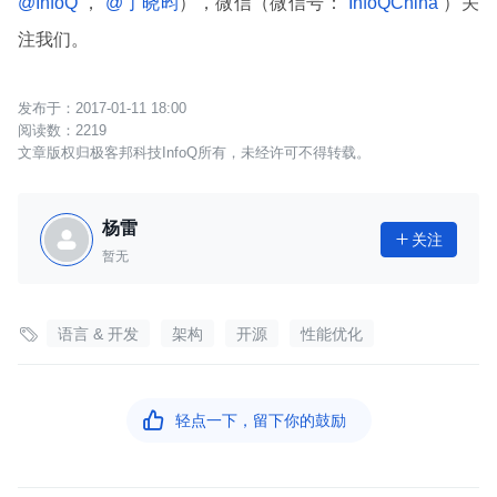
@InfoQ
，
@丁晓昀
），微信（微信号：
InfoQChina
）关
注我们。
2017-01-11 18:00
2219
文章版权归极客邦科技InfoQ所有，未经许可不得转载。
杨雷
关注

暂无

语言 & 开发
架构
开源
性能优化

轻点一下，留下你的鼓励