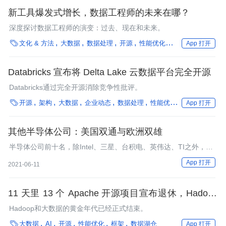
新工具爆发式增长，数据工程师的未来在哪？
深度探讨数据工程师的演变：过去、现在和未来。

文化 & 方法
大数据
数据处理
开源
性能优化
编程语言
框架
App 打开
Databricks 宣布将 Delta Lake 云数据平台完全开源
Databricks通过完全开源消除竞争性批评。

开源
架构
大数据
企业动态
数据处理
性能优化
数据湖仓
App 打开
其他半导体公司：美国双通与欧洲双雄
半导体公司前十名，除Intel、三星、台积电、英伟达、TI之外，还
有这些公司你可以了解
App 打开
2021-06-11
11 天里 13 个 Apache 开源项目宣布退休，Hadoop
的时代结束了
Hadoop和大数据的黄金年代已经正式结束。

大数据
AI
开源
性能优化
框架
数据湖仓
App 打开