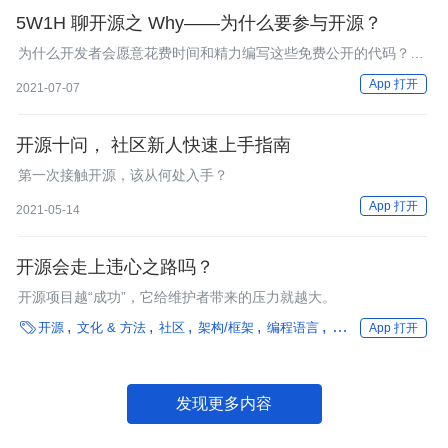
5W1H 聊开源之 Why——为什么要参与开源？
为什么开发者会愿意花费时间和精力编写这些免费公开的代码？为
什么企业会愿意让他们的员工编写代码，开源让其他公司甚至是竞
App 打开
2021-07-07
争对手都可以使用？个体参与开源会得到什么？
开源十问， 社区新人快速上手指南
第一次接触开源，该从何处入手？
App 打开
2021-05-14
开源会走上违心之路吗？
开源项目越“成功”，它给维护者带来的压力就越大。

开源
文化 & 方法
社区
架构/框架
编程语言
汽车
App 打开
发现更多内容