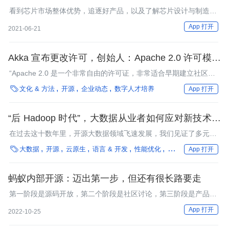
看到芯片市场整体优势，追逐好产品，以及了解芯片设计与制造领
域的投资机会。
App 打开
2021-06-21
Akka 宣布更改许可，创始人：Apache 2.0 许可模式
风险越来越大
“Apache 2.0 是一个非常自由的许可证，非常适合早期建立社区的
小型开源项目。”

文化 & 方法
开源
企业动态
数字人才培养
App 打开
“后 Hadoop 时代”，大数据从业者如何应对新技术趋
势带来的挑战?
在过去这十数年里，开源大数据领域飞速发展，我们见证了多元化
技术的兴起和变迁。

大数据
开源
云原生
语言 & 开发
性能优化
微服务
DataOps
App 打开
蚂蚁内部开源：迈出第一步，但还有很长路要走
第一阶段是源码开放，第二个阶段是社区讨论，第三阶段是产品视
角。内源很容易卡在第二步，因为第二步有很核心的点，是要有足
App 打开
2022-10-25
够的人参与进来。