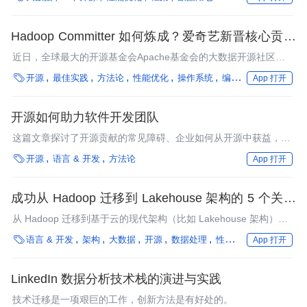
Hadoop Committer 如何炼成？爱奇艺新晋核心贡献
人给出了这份攻略！
近日，全球最大的开源基金会Apache基金会的大数据开源社区
Hadoop公布了最新一批Committer（核心贡献人），爱奇艺大数

开源
最佳实践
方法论
性能优化
操作系统
编程语言
框架
在
App 打开
据团队的朱琦同学接受Apache社区邀请，正式成为了Hadoop
Committer的一员。
开源如何助力软件开发团队
这篇文章探讨了开源贡献的常见障碍、企业如何从开源中获益，以
及企业如何帮助员工优先考虑参与开源贡献。

开源
语言 & 开发
方法论
App 打开
成功从 Hadoop 迁移到 Lakehouse 架构的 5 个关键
步骤
从 Hadoop 迁移到基于云的现代架构（比如 Lakehouse 架构）的
决定是业务决策，而非技术决策。我们在之前的文章中探讨了每一

语言 & 开发
架构
大数据
开源
数据处理
性能优化
编程语言
App 打开
个组织都必须重新评估他们与 Hadoop 的关系的原因。本文中，我
们将特别关注实际的迁移过程本身。你将学习成功迁移的关键步
骤，以及 Lakehouse 架构在激发下一轮数据驱动创新中所扮演的
LinkedIn 数据分析技术栈的演进与实践
角色。
技术迁移是一项艰巨的工作，创新方法是有好处的。