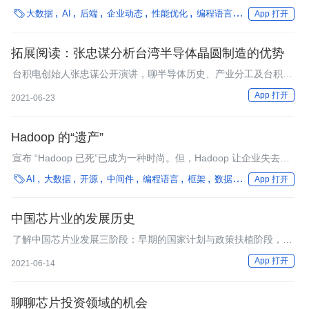

大数据
AI
后端
企业动态
性能优化
编程语言
数据湖仓
在离
App 打开
拓展阅读：张忠谋分析台湾半导体晶圆制造的优势
台积电创始人张忠谋公开演讲，聊半导体历史、产业分工及台积电
在晶圆制造上的优势。
App 打开
2021-06-23
Hadoop 的“遗产”
宣布 “Hadoop 已死”已成为一种时尚。但，Hadoop 让企业失去了
对大数据的恐惧。

AI
大数据
开源
中间件
编程语言
框架
数据集成
数据湖仓
App 打开
中国芯片业的发展历史
了解中国芯片业发展三阶段：早期的国家计划与政策扶植阶段，中
期的市场带动产业阶段，和当下的政策与金融资金的双轮驱动阶段
App 打开
2021-06-14
聊聊芯片投资领域的机会