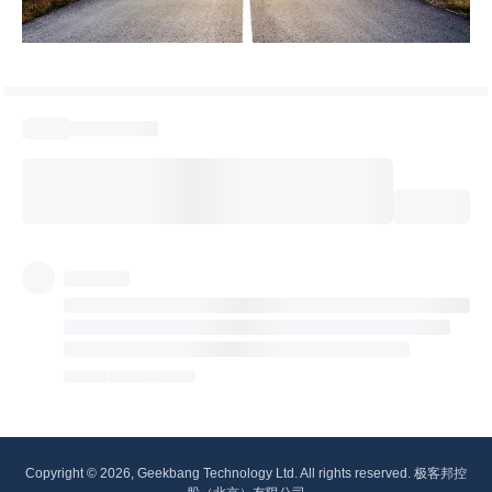
Copyright © 2026, Geekbang Technology Ltd. All rights reserved. 极客邦控