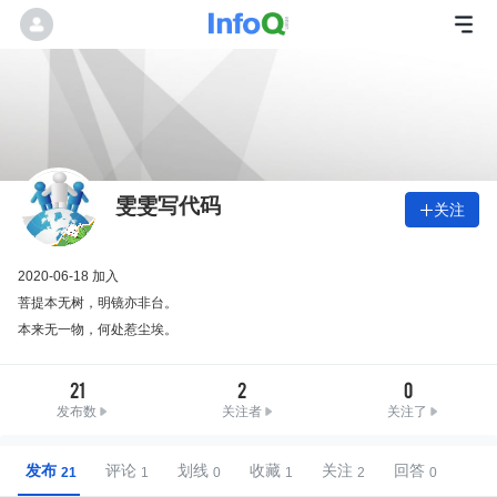
雯雯写代码
关注

2020-06-18 加入
菩提本无树，明镜亦非台。
本来无一物，何处惹尘埃。
21
2
0
发布数
关注者
关注了
发布
评论
划线
收藏
关注
回答