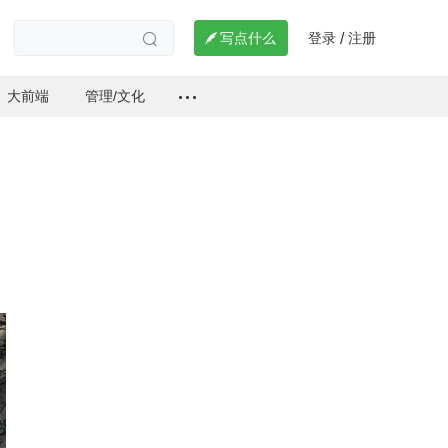
登录
注册

写点什么
/

大前端
管理/文化