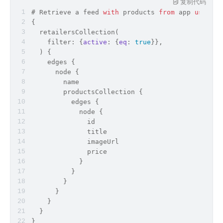
复制代码
# Retrieve a feed 
with
 products 
from
 app 
using
 S
{
  retailersCollection(
    filter: {
active
: {
eq
: 
true
}},
  ) {
    edges {
      node {
        name
        productsCollection {
          edges {
            node {
id
              title
              imageUrl
              price
            }
          }
        }
      }
    }
  }
}