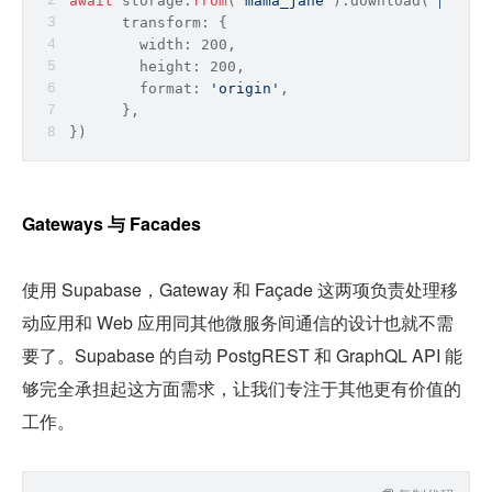
await
 storage.
from
(
'mama_jane'
).download(
'pizza.
      transform: {
        width: 200,
        height: 200,
format
: 
'origin'
,
      },
})
Gateways 与 Facades
使用 Supabase，Gateway 和 Façade 这两项负责处理移
动应用和 Web 应用同其他微服务间通信的设计也就不需
要了。Supabase 的自动 PostgREST 和 GraphQL API 能
够完全承担起这方面需求，让我们专注于其他更有价值的
工作。