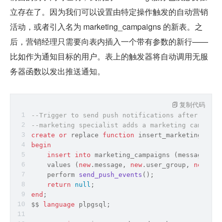
立存在了。因为我们可以设置由特定操作触发的自动营销
活动，或者引入名为 marketing_campaigns 的新表。之
后，营销经理只需要向表内插入一个带有参数的新行——
比如作为通知目标的用户。表上的触发器将自动调用无服
务器函数以发出推送通知。
复制代码
--Trigger to send push notifications after the
--marketing specialist adds a marketing campaign
create
or
 replace 
function
 insert_marketing_camp
begin
insert
into
 marketing_campaigns (message, us
    values (
new
.message, 
new
.user_group, 
new
.sta
perform 
send_push_events
(
)
;
return
null
;
end
;
$$ 
language
 plpgsql;