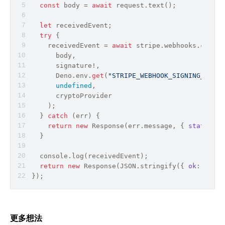
const
 body = 
await
 request.text();
let
 receivedEvent;
try
 {
    receivedEvent = 
await
 stripe.webhooks.constr
      body,
      signature!,
      Deno.env.
get
(
"STRIPE_WEBHOOK_SIGNING_SECRE
undefined
,
      cryptoProvider
    );
  } 
catch
 (err) {
return
new
 Response(err.message, { 
status
: 
4
  }
  console.
log
(receivedEvent);
return
new
 Response(
JSON
.stringify({ 
ok
: 
true
 
});
更多想法