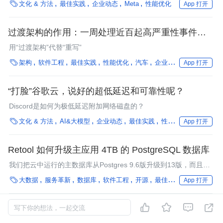

文化 & 方法
最佳实践
企业动态
Meta
性能优化
App 打开
过渡架构的作用：一周处理近百起高严重性事件，如
何重写这个技术负债系统？
用“过渡架构”代替“重写”

架构
软件工程
最佳实践
性能优化
汽车
企业动态
App 打开
“打脸”谷歌云，说好的超低延迟和可靠性呢？
Discord是如何为极低延迟附加网络磁盘的？

文化 & 方法
AI&大模型
企业动态
最佳实践
性能优化
操作系统
App 打开
Retool 如何升级主应用 4TB 的 PostgreSQL 数据库
我们把云中运行的主数据库从Postgres 9.6版升级到13版，而且停
机时间极短。

大数据
服务革新
数据库
软件工程
开源
最佳实践
性能优化
App 打开




Clubhouse 技术实践：如何扩大服务规模，并以 3
写下你的想法，一起交流
倍效率运行 Python 工作负载？