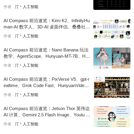
CAT 多模态、rStar2-Agent
作者 :
汀丶人工智能
AI Compass 前沿速览：Kimi K2、InfinityHu
man-AI 数字人、3D-AI 桌面伴侣、叠叠社–
AI 虚拟陪伴
作者 :
汀丶人工智能
AI Compass 前沿速览：Nano Banana 玩法
教学、AgentScope、Hunyuan-MT-7B、Hun
yuanWorld-Voyager、AudioStory
作者 :
汀丶人工智能
AI Compass 前沿速览：PixVerse V5、gpt-r
ealtime、Grok Code Fast、HunyuanVide
o、OmniHuman-1.5、字节 WaverAI 视频、
作者 :
汀丶人工智能
MiniCPM 4.5 等
AI Compass 前沿速览：Jetson Thor 英伟达
AI 计算、Gemini 2.5 Flash Image、Youtu 腾
讯智能体框架、Wan2.2-S2V 多模态视频生
作者 :
汀丶人工智能
成、SpatialGen 3D 场景生成模型