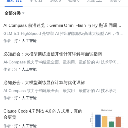
发布
评论
划线
收藏
关注
回答
全部分类

AI Compass 前沿速览：Gemini Omni Flash 与 Hy 翻译 同周登
场，Gemini Spark、Violin、LongCat-Video-Avatar 1.5 与 GLM-
GLM-5.1-HighSpeed 是智谱 AI 推出的旗舰级高速大模型 API，依托
5.1-highspeed 推动 AI 智能体与开源生态再升级
TileRT 高性能推理引擎实现 400 tokens/s 的输出速度，在完整保留
作者 :
汀丶人工智能
GLM-5.1 综合能力的同时，支持 200K 上下文窗口与 128K 最大输
出，目前仅对 BigModel 开放平台部分企业客户定向开放，可满足低
必知必会：大模型训练通信开销计算详解与面试指南
延迟场景需求。
AI-Compass 致力于构建最全面、最实用、最前沿的 AI 技术学习和实
践生态，通过六大核心模块的系统化组织，为不同层次的学习者和开
作者 :
汀丶人工智能
发者提供完整学习路径。
必知必会：大模型训练显存计算与优化详解
AI-Compass 致力于构建最全面、最实用、最前沿的 AI 技术学习和实
践生态，通过六大核心模块的系统化组织，为不同层次的学习者和开
作者 :
汀丶人工智能
发者提供完整学习路径。
Claude Code 4.7 别按 4.6 的方式用，真的
会更贵
作者 :
汀丶人工智能