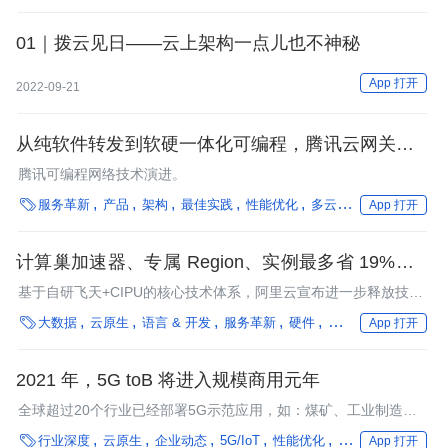
01｜拨云见日——云上架构一点儿也不神秘
App 打开
2022-09-21
从纯软件转发到软硬一体化可编程，腾讯云网关技术
演进之路
腾讯可编程网络技术演进。

服务革新
产品
架构
最佳实践
性能优化
多云/混合云
自动驾驶
App 打开
计算巢加速器、专属 Region、实例最多省 19%：阿
里云飞天技术峰会亮点一览
基于自研飞天+CIPU的核心技术体系，阿里云宣布进一步释放技术
红利

大数据
云原生
语言 & 开发
服务革新
硬件
阿里巴巴
性能优化
App 打开
2021 年，5G toB 将进入规模商用元年
全球超过20个行业已经部署5G示范应用，如：煤矿、工业制造、
港口等，全球运营商签署了超过1000个5G行业应用合同。

行业深度
云原生
企业动态
5G/IoT
性能优化
框架
数字化转型
App 打开