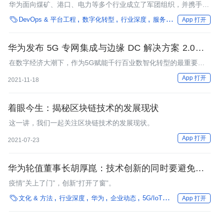
万计算人才
华为面向煤矿、港口、电力等多个行业成立了军团组织，并携手
1800多家解决方案合作伙伴，深入场景联合创新，为客户打造适

DevOps & 平台工程
数字化转型
行业深度
服务革新
产品
企业
App 打开
配场景的产品和解决方案。
华为发布 5G 专网集成与边缘 DC 解决方案 2.0，奏
响 5G toB 大合唱
在数字经济大潮下，作为5G赋能千行百业数智化转型的最重要抓
手，5G行业专网从一出生就扛起了时代重任，也给运营商、设备
App 打开
2021-11-18
商和行业伙伴们带来了广阔的发展机遇。
着眼今生：揭秘区块链技术的发展现状
这一讲，我们一起关注区块链技术的发展现状。
App 打开
2021-07-23
华为轮值董事长胡厚崑：技术创新的同时要避免社会
发展的分化
疫情“关上了门”，创新“打开了窗”。

文化 & 方法
行业深度
华为
企业动态
5G/IoT
多云/混合云
数
App 打开