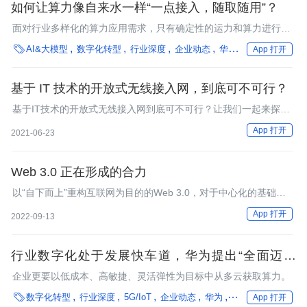
如何让算力像自来水一样“一点接入，随取随用”？
面对行业多样化的算力应用需求，只有确定性的运力和算力进行深
度的融合，才能应对未来的算力需求。

AI&大模型
数字化转型
行业深度
企业动态
华为
在离线混部
App 打开
基于 IT 技术的开放式无线接入网，到底可不可行？
基于IT技术的开放式无线接入网到底可不可行？让我们一起来探讨
一下。
App 打开
2021-06-23
Web 3.0 正在形成的合力
以“自下而上”重构互联网为目的的Web 3.0，对于中心化的基础设
施服务既存在着一种心理上的排斥，又存在着一种事实上的依赖。
App 打开
2022-09-13
行业数字化处于发展快车道，华为提出“全面迈向
5.5G 时代”
企业更要以低成本、高敏捷、灵活弹性为目标中从多云获取算力。

数字化转型
行业深度
5G/IoT
企业动态
华为
框架
多云/混合云
App 打开