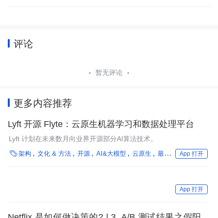
评论
暂无评论
更多内容推荐
Lyft 开源 Flyte：云原生机器学习和数据处理平台
Lyft 计划在未来数月向业界开源部分AI算法技术。

架构
文化 & 方法
开源
AI&大模型
云原生
最佳实践
机器学习
App 打开
App 打开
Netflix 是如何做决策的? | 3. A/B 测试结果之假阳性