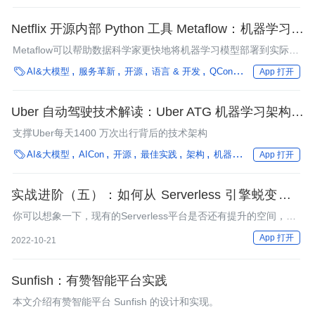
Netflix 开源内部 Python 工具 Metaflow：机器学习项
目部署时间从四个月缩短至 7 天
Metaflow可以帮助数据科学家更快地将机器学习模型部署到实际生
产环境。

AI&大模型
服务革新
开源
语言 & 开发
QCon
机器学习/深度学
App 打开
Uber 自动驾驶技术解读：Uber ATG 机器学习架构与
版本控制平台
支撑Uber每天1400 万次出行背后的技术架构

AI&大模型
AICon
开源
最佳实践
架构
机器学习/深度学习
自
App 打开
实战进阶（五）：如何从 Serverless 引擎蜕变成一
个 Serverless 平台？
你可以想象一下，现有的Serverless平台是否还有提升的空间，它
的未来之路在哪里？终极形态是什么样子的?
App 打开
2022-10-21
Sunfish：有赞智能平台实践
本文介绍有赞智能平台 Sunfish 的设计和实现。