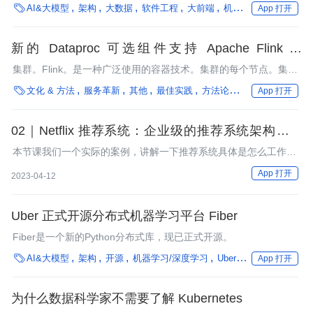

AI&大模型
架构
大数据
软件工程
大前端
机器学习/深度学习
App 打开
新的 Dataproc 可选组件支持 Apache Flink 和
Docker
集群。Flink。是一种广泛使用的容器技术。集群的每个节点。集群
交互。中创建容器化的服务。集群。可移植性的更多信息。

文化 & 方法
服务革新
其他
最佳实践
方法论
数据处理
编程语
App 打开
02｜Netflix 推荐系统：企业级的推荐系统架构是怎
样的？
本节课我们一个实际的案例，讲解一下推荐系统具体是怎么工作
的。
App 打开
2023-04-12
Uber 正式开源分布式机器学习平台 Fiber
Fiber是一个新的Python分布式库，现已正式开源。

AI&大模型
架构
开源
机器学习/深度学习
Uber
性能优化
编程
App 打开
为什么数据科学家不需要了解 Kubernetes