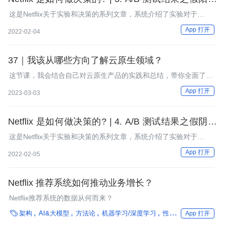
和统计显著性
这是Netflix关于实验和决策的系列文章，系统介绍了实验对于
Netflix的重要性，实验的最主要工具--A/B测试，数据科学和文化在
App 打开
2022-02-04
实验与决策过程中的重要性等。整个系列共七篇文章，这是第三
篇。
37｜我该从哪些方向了解云原生领域？
这节课，我会结合自己对云原生产品的实践和总结，带你全面了解
云原生，让你未来能够更好地进行技术选型。
App 打开
2023-03-03
Netflix 是如何做决策的? | 4. A/B 测试结果之假阴性
和统计功效
这是Netflix关于实验和决策的系列文章，系统介绍了实验对于
Netflix的重要性，实验的最主要工具--A/B测试，数据科学和文化在
App 打开
2022-02-05
实验与决策过程中的重要性等。整个系列共七篇文章，这是第四
篇。
Netflix 推荐系统如何推动业务增长？
Netflix推荐系统的数据从何而来？

架构
AI&大模型
方法论
机器学习/深度学习
性能优化
框架
实
App 打开