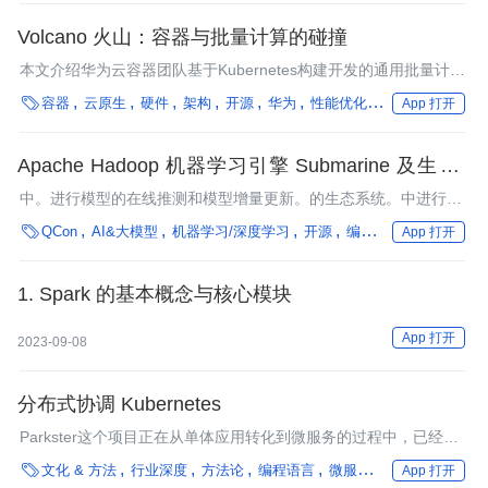
Volcano 火山：容器与批量计算的碰撞
本文介绍华为云容器团队基于Kubernetes构建开发的通用批量计算
系统的Volcano。

容器
云原生
硬件
架构
开源
华为
性能优化
框架
微服务
App 打开
Apache Hadoop 机器学习引擎 Submarine 及生态 |
QCon
中。进行模型的在线推测和模型增量更新。的生态系统。中进行离
线模型训练。项目主干分支，让你可以零开发成本的搭建自己的机

QCon
AI&大模型
机器学习/深度学习
开源
编程语言
框架
微服
App 打开
器学习开发平台。
1. Spark 的基本概念与核心模块
App 打开
2023-09-08
分布式协调 Kubernetes
Parkster这个项目正在从单体应用转化到微服务的过程中，已经使
用Kubernetes有一段时间了

文化 & 方法
行业深度
方法论
编程语言
微服务
在离线混部
App 打开