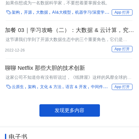
如果你想成为一名数据科学家，不要想着要掌握全栈。

架构
开源
大数据
AI&大模型
机器学习/深度学习
数据处理
技
App 打开
加餐 03｜学习攻略（二）：大数据 & 云计算，究竟
怎么学？
这节课我们学到了开源大数据生态中的三个重要角色，它们是
Hadoop大数据平台的基础，负责了文件存储、资源管理和分布式
App 打开
2022-12-26
协调。
聊聊 Netflix 那些大胆的技术创新
这家公司不知道你有没有听说过，《纸牌屋》这样的风靡全球的原
创剧就是他们出品的。PPT，可以在视频号给我私信。

云原生
架构
文化 & 方法
语言 & 开发
中间件
编程语言
框架
App 打开
发现更多内容
电子书