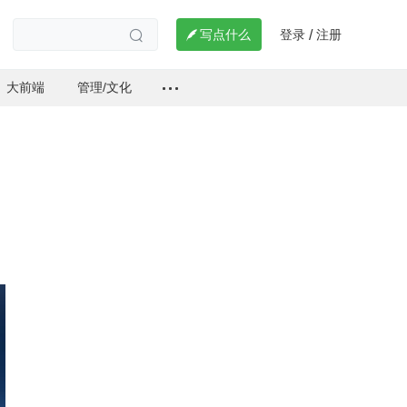
登录
注册

写点什么
/

大前端
管理/文化