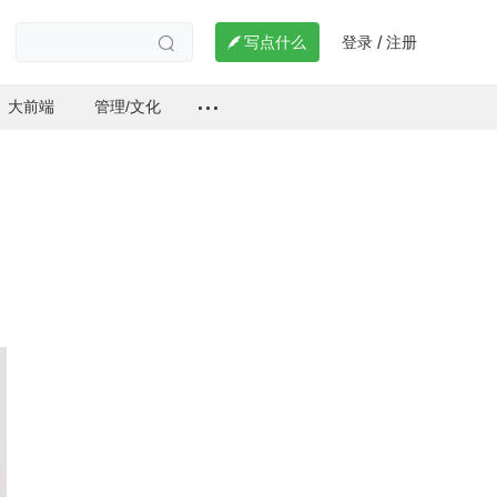
登录
注册

写点什么
/

大前端
管理/文化