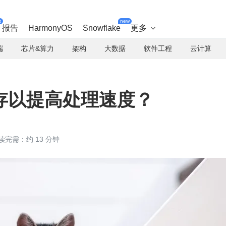
t
new
报告
HarmonyOS
Snowflake
更多

端
芯片&算力
架构
大数据
软件工程
云计算
存以提高处理速度？
读完需：约 13 分钟