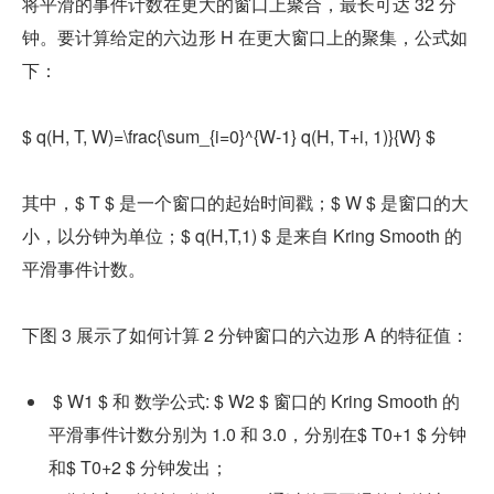
将平滑的事件计数在更大的窗口上聚合，最长可达 32 分
钟。要计算给定的六边形 H 在更大窗口上的聚集，公式如
下：
$ q(H, T, W)=\frac{\sum_{i=0}^{W-1} q(H, T+i, 1)}{W} $
其中，
$ T $
 是一个窗口的起始时间戳；
$ W $
 是窗口的大
小，以分钟为单位；
$ q(H,T,1) $
 是来自 Kring Smooth 的
平滑事件计数。
下图 3 展示了如何计算 2 分钟窗口的六边形 A 的特征值：
$ W1 $
 和 数学公式: 
$ W2 $
 窗口的 Kring Smooth 的
平滑事件计数分别为 1.0 和 3.0，分别在
$ T0+1 $
 分钟
和
$ T0+2 $
 分钟发出；