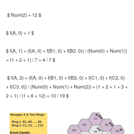
$ Num(2) = 12 $
$ f(A, 0) = 1 $
$ f(A, 1) = (f(A, 0) + f(B1, 0) + f(B2, 0)) / (Num(0) + Num(1)) 
= (1 + 2 + 1) / 7 = 4 / 7 $
$ f(A, 2) = (f(A, 0) + f(B1, 0) + f(B2, 0) + f(C1, 0) + f(C2, 0) 
+ f(C3, 0)) / (Num(0) + Num(1) + Num(2)) = (1 + 2 + 1 + 3 + 
2 + 1) / (1 + 6 + 12) = 10 / 19 $