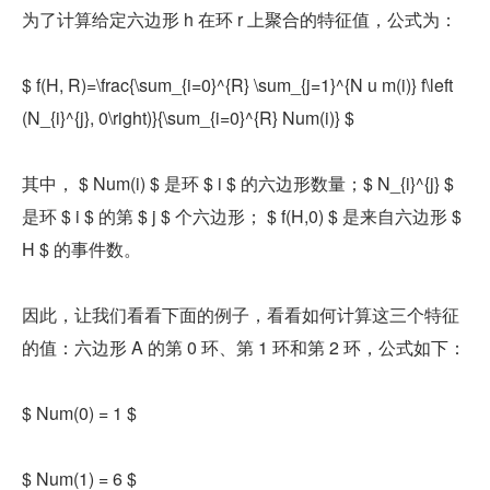
为了计算给定六边形 h 在环 r 上聚合的特征值，公式为：
$ f(H, R)=\frac{\sum_{i=0}^{R} \sum_{j=1}^{N u m(i)} f\left
(N_{i}^{j}, 0\right)}{\sum_{i=0}^{R} Num(i)} $
其中， 
$ Num(i) $
 是环 
$ i $
 的六边形数量；
$ N_{i}^{j} $
是环 
$ i $
 的第 
$ j $
 个六边形； 
$ f(H,0) $
 是来自六边形 
$ 
H $
 的事件数。
因此，让我们看看下面的例子，看看如何计算这三个特征
的值：六边形 A 的第 0 环、第 1 环和第 2 环，公式如下：
$ Num(0) = 1 $
$ Num(1) = 6 $