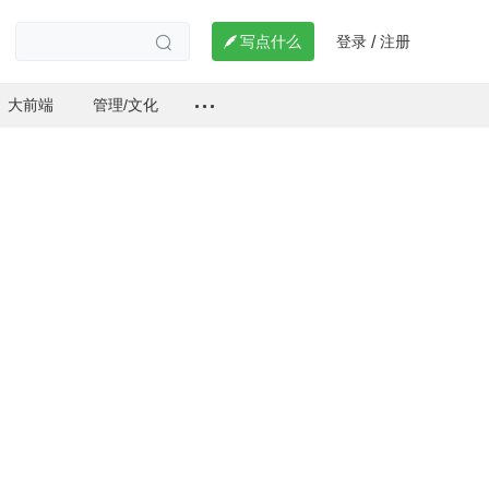
登录
注册

写点什么
/

大前端
管理/文化