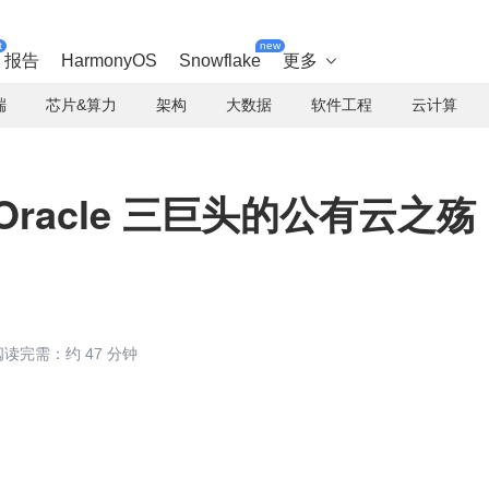
t
new
报告
HarmonyOS
Snowflake
更多

端
芯片&算力
架构
大数据
软件工程
云计算
、Oracle 三巨头的公有云之殇
阅读完需：约 47 分钟