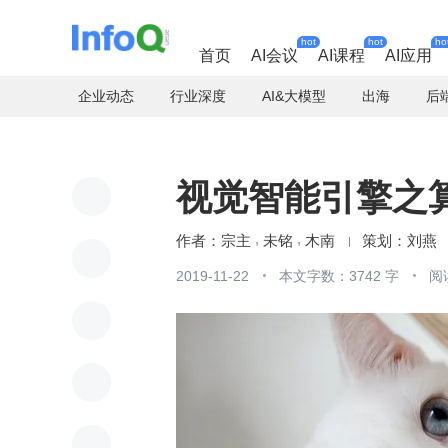
hot
hot
ho
首页
AI会议
AI课程
AI应用
企业动态
行业深度
AI&大模型
出海
后
视觉智能引擎之
宗主
未铭
木南
刘燕
2019-11-22
本文字数：3742 字
阅