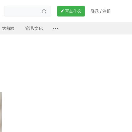
登录
注册

写点什么
/

大前端
管理/文化