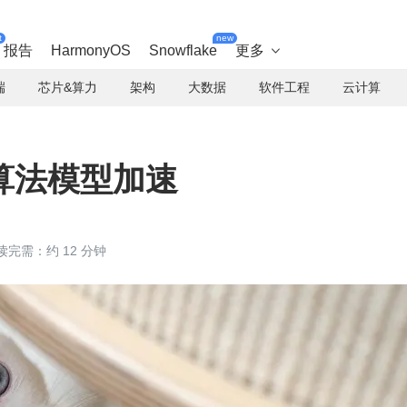
t
new
报告
HarmonyOS
Snowflake
更多

端
芯片&算力
架构
大数据
软件工程
云计算
算法模型加速
读完需：约 12 分钟