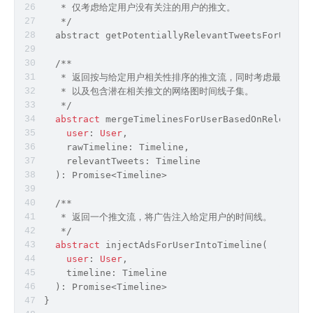
   * 仅考虑给定用户没有关注的用户的推文。
   */
  abstract getPotentiallyRelevantTweetsForUser(
u
  /**
   * 返回按与给定用户相关性排序的推文流，同时考虑最新推文
   * 以及包含潜在相关推文的网络图时间线子集。
   */
abstract
 mergeTimelinesForUserBasedOnRelevancy
user
: 
User
,
    rawTimeline: Timeline,
    relevantTweets: Timeline
  ): 
Promise
<Timeline>
  /**
   * 返回一个推文流，将广告注入给定用户的时间线。
   */
abstract
 injectAdsForUserIntoTimeline(
user
: 
User
,
    timeline: Timeline
  ): 
Promise
<Timeline>
}