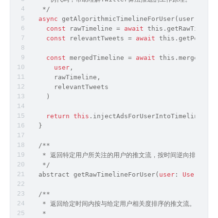
   */
async
 getAlgorithmicTimelineForUser(user: User
const
 rawTimeline = 
await
this
.getRawTimelin
const
 relevantTweets = 
await
this
.getPotenti
const
 mergedTimeline = 
await
this
.mergeTimel
user
,
      rawTimeline,
      relevantTweets
    )
return
this
.injectAdsForUserIntoTimeline(use
  }
  /**
   * 返回特定用户所关注的用户的推文流，按时间逆向排序。
   */
  abstract getRawTimelineForUser(
user
: 
User
): Pr
  /**
   * 返回给定时间内按与给定用户相关度排序的推文流。
   *