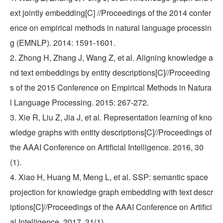
ext jointly embedding[C] //Proceedings of the 2014 confer
ence on empirical methods in natural language processin
g (EMNLP). 2014: 1591-1601.
2. Zhong H, Zhang J, Wang Z, et al. Aligning knowledge a
nd text embeddings by entity descriptions[C]//Proceeding
s of the 2015 Conference on Empirical Methods in Natura
l Language Processing. 2015: 267-272.
3. Xie R, Liu Z, Jia J, et al. Representation learning of kno
wledge graphs with entity descriptions[C]//Proceedings of 
the AAAI Conference on Artificial Intelligence. 2016, 30
(1).
4. Xiao H, Huang M, Meng L, et al. SSP: semantic space 
projection for knowledge graph embedding with text descr
iptions[C]//Proceedings of the AAAI Conference on Artifici
al Intelligence. 2017, 31(1).