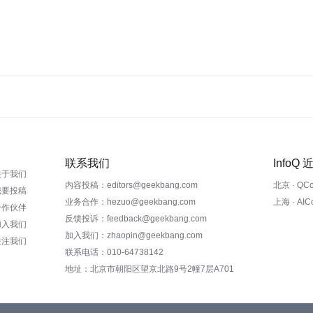
联系我们
InfoQ
关于我们
内容投稿：editors@geekbang.com
北京 · QC
我要投稿
业务合作：hezuo@geekbang.com
上海 · AI
合作伙伴
反馈投诉：feedback@geekbang.com
加入我们
加入我们：zhaopin@geekbang.com
关注我们
联系电话：010-64738142
地址：北京市朝阳区望京北路9号2幢7层A701