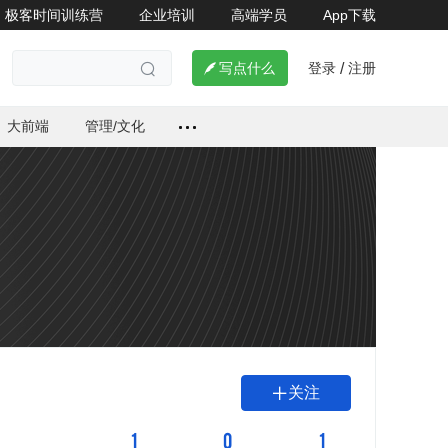
极客时间训练营
企业培训
高端学员
App下载
登录
注册

写点什么
/

大前端
管理/文化
关注

1
0
1