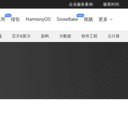
企业服务案例
极客时间
hot
new
应用
报告
HarmonyOS
Snowflake
视频
更多

端
芯片&算力
架构
大数据
软件工程
云计算