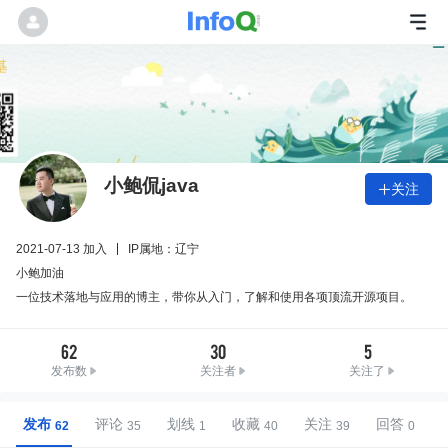
小鲍侃java
关注

2021-07-13 加入
IP属地：辽宁
小鲍加油
一位技术落地与应用的博主，带你从入门，了解和使用各项顶流开源项目。
62
30
5
发布数
关注者
关注了
发布
评论
划线
收藏
关注
回答