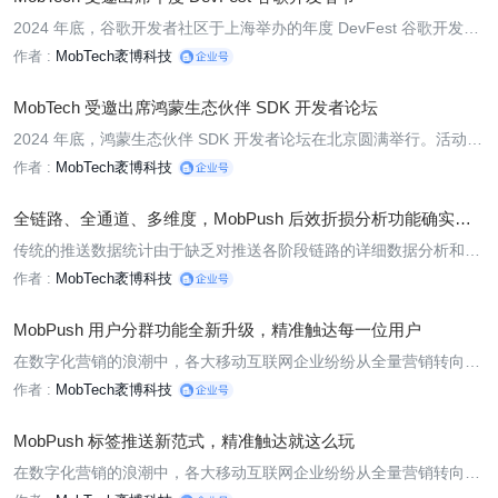
2024 年底，谷歌开发者社区于上海举办的年度 DevFest 谷歌开发者
节顺利落下帷幕。作为本次活动的合作方之一，MobTech 袤博科技
作者 :
MobTech袤博科技
与海内外 500+ 开发者，共同探讨交流了以“Empowering Developers
with AI-Driven Innovation”（利用 AI 驱动创新赋能开发者）为主题的
MobTech 受邀出席鸿蒙生态伙伴 SDK 开发者论坛
2024 年底，鸿蒙生态伙伴 SDK 开发者论坛在北京圆满举行。活动现
场，华为推出 SDK 生态繁荣伙伴支持计划，旨在为 SDK 领域伙伴和
作者 :
MobTech袤博科技
开发者提供强有力的支持，助力开发者更高效地适配原生鸿蒙，共建
繁荣的 SDK 生态。作为鸿蒙生态的重要合作伙伴，MobTech 袤博科
全链路、全通道、多维度，MobPush 后效折损分析功能确实太
技受
全面了
传统的推送数据统计由于缺乏对推送各阶段链路的详细数据分析和展
示，往往导致 APP 运营者和开发者无法准确判断影响推送实效的真
作者 :
MobTech袤博科技
正原因。
MobPush 用户分群功能全新升级，精准触达每一位用户
在数字化营销的浪潮中，各大移动互联网企业纷纷从全量营销转向精
细化运营。如何精准触达目标用户，提升用户参与度和转化率，是每
作者 :
MobTech袤博科技
个团队精细化运营面临的挑战之一，其中用户分群是精细化运营的基
础。近期，MobPush 智能消息推送平台的用户分群功能全面升级，
MobPush 标签推送新范式，精准触达就这么玩
将
在数字化营销的浪潮中，各大移动互联网企业纷纷从全量营销转向精
细化运营。如何精准触达目标用户，提升用户参与度和转化率，是每