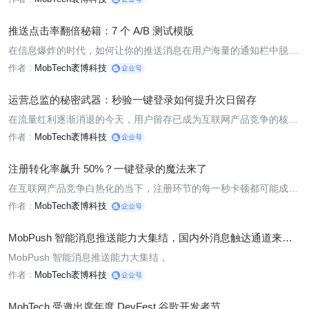
睡眠周期研究数据，凭借智能推送算法，通过 “设备状态感知 + 活跃
时段预测”，实现了非打扰式的高效推送，在晚 10 点 - 早 7 点时
推送点击率翻倍秘籍：7 个 A/B 测试模版
在信息爆炸的时代，如何让你的推送消息在用户海量的通知栏中脱颖
而出，成为吸引用户点击的“吸睛利器”？答案就藏在科学的 A/B 测试
作者 :
MobTech袤博科技
和巧妙的组合策略中。本文将通过电商与社交行业的真实案例，深度
拆解“定时推送 + 动态文案 + 多模态推送”的黄金组合策略，并结合
运营总监的秘密武器：秒验一键登录如何提升次日留存
在流量红利逐渐消退的今天，用户留存已成为互联网产品竞争的核心
战场。运营总监们日夜思索的问题——如何提升次日留存率，如今有
作者 :
MobTech袤博科技
了一个高效解决方案：秒验一键登录。这一创新功能不仅能优化用户
体验，更能从数据指标和用户促活逻辑上，为产品带来显著的留存提
注册转化率飙升 50%？一键登录的魔法来了
在互联网产品竞争白热化的当下，注册环节的每一秒卡顿都可能成为
用户流失的导火索。数据显示，传统验证码登录流程因繁琐操作和卡
作者 :
MobTech袤博科技
顿问题，平均导致 40% 的潜在用户流失。而秒验 SDK 凭借集合三大
运营商直连技术实现毫秒级响应，助力众多产品打破注册转化困局。
MobPush 智能消息推送能力大集结，国内外消息触达通道来
某头
了！
MobPush 智能消息推送能力大集结，
作者 :
MobTech袤博科技
MobTech 受邀出席年度 DevFest 谷歌开发者节