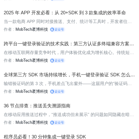
2025 年 APP 开发必看：从 20+SDK 到 3 款集成的效率革命
当一款电商 APP 同时对接推送、支付、统计等工具时，开发者往往
需要集成 20 款以上的第三方 SDK——这已成为国内移动开发的常
作者 :
MobTech袤博科技
态。
跨平台一键登录验证的技术实践：第三方认证多终端兼容方案解
析
在移动互联网存量竞争时代，用户体验优化成为增长核心。传统短信
验证流程需 6 步操作、耗时 20 秒，导致 20%-30% 的用户流失率，
作者 :
MobTech袤博科技
而跨平台开发面临 iOS、Android、鸿蒙及 H5 的碎片化适配挑战，项
目周期延长 30% 以上。
全球第三方 SDK 市场持续增长，手机一键登录验证 SDK 怎么
选？
输错验证码的第 3 次，手机差点飞出窗外——这届用户的“验证码焦
虑症”早就该治了。
作者 :
MobTech袤博科技
36 节点排查：推送丢失溯源指南
在移动应用推送过程中，“推送成功但未展示” 的问题如同隐藏在暗处
的 “幽灵”，严重影响用户触达效果。MobPush 凭借全链路统计面
作者 :
MobTech袤博科技
板，从设备状态、通道选择等 36 个关键节点入手，为开发者提供了
高效的问题定位方案，排查效率提升 70%。接下来，我们将通过典
程序员必看！30 分钟集成一键登录 SDK