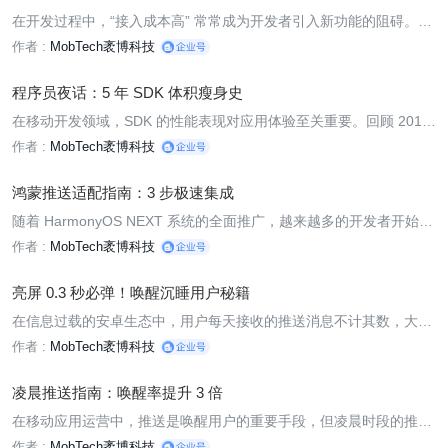
在开发过程中，“接入成本高” 常常成为开发者引入新功能的阻碍。尤
其是一键登录 SDK，不少开发者担心其复杂的集成流程和多端集成接
作者 :
MobTech袤博科技
入，会影响现有架构，或耗费大量时间精力。但实际上，借助秒验一
键登录 SDK，仅需三步，30 分钟内即可完成集成，且完全不会影
程序员夜话：5 年 SDK 体积瘦身史
在移动开发领域，SDK 的性能表现对应用体验至关重要。回顾 2018
- 2025 年这 5 年，Android SDK 从最初的 2.3MB 成功瘦身至 463K
作者 :
MobTech袤博科技
B，这一显著变化背后，是「TCP 长连接优化 + 厂商通道复用」等核
心技术的不断突破。让我们沿着技术演进的时间轴，探寻 SDK 体积
鸿蒙推送适配指南：3 步极速集成
随着 HarmonyOS NEXT 系统的全面推广，越来越多的开发者开始关
注如何在新系统上实现高效稳定的消息推送。本文将深入解析 Harm
作者 :
MobTech袤博科技
onyOS NEXT 推送适配的核心难点，并为您展示 MobPush 如何通过
鸿蒙官方认证，以 "秒级触达" 和 "全链路统计" 等技术优势，帮助开
亮屏 0.3 秒必弹！唤醒沉睡用户秘籍
发者
在信息过载的安卓生态中，用户每天接收的推送消息不计其数，大量
通知在消息流中相互淹没，导致关键信息难以触达用户，沉睡用户唤
作者 :
MobTech袤博科技
醒成为行业难题。而 MobPush 的 “亮屏推送” 和 “消息重弹” 功能，
凭借智能调度算法，为这一困境提供了破局之道。在电商大促等
凌晨推送指南：唤醒率提升 3 倍
在移动应用运营中，推送是唤醒用户的重要手段，但凌晨时段的推送
若处理不当，反而会打扰用户休息，引发反感。MobPush 基于用户
作者 :
MobTech袤博科技