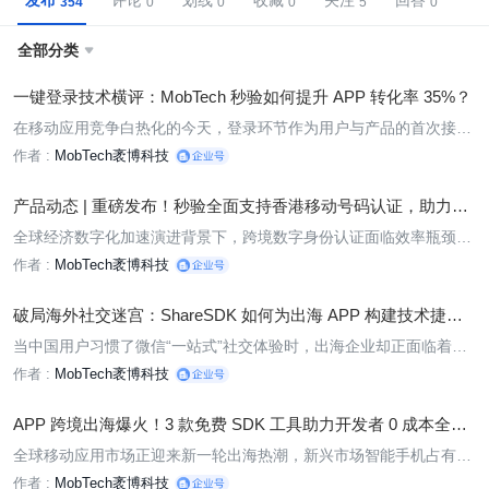
发布
评论
划线
收藏
关注
回答
全部分类

一键登录技术横评：MobTech 秒验如何提升 APP 转化率 35%？
在移动应用竞争白热化的今天，登录环节作为用户与产品的首次接
触，直接决定了用户留存的“第一印象”。
作者 :
MobTech袤博科技
产品动态 | 重磅发布！秒验全面支持香港移动号码认证，助力移
动互联网企业跨境出海
全球经济数字化加速演进背景下，跨境数字身份认证面临效率瓶颈与
安全合规的双重挑战。近日，MobTech 袤博依托运营商全球化网络
作者 :
MobTech袤博科技
能力，正式推出 MobTech 秒验香港移动号码认证服务，全面支持中
国香港移动号码在香港地区和内地实现一键登录认证
破局海外社交迷宫：ShareSDK 如何为出海 APP 构建技术捷
径？
当中国用户习惯了微信“一站式”社交体验时，出海企业却正面临着一
个截然不同的挑战：海外社交生态的“迷宫式”复杂性。
作者 :
MobTech袤博科技
APP 跨境出海爆火！3 款免费 SDK 工具助力开发者 0 成本全球
化
全球移动应用市场正迎来新一轮出海热潮，新兴市场智能手机占有率
提升与数字化转型加速，推动 APP 出海需求持续增长。
作者 :
MobTech袤博科技