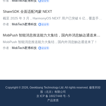
作者 :
MobTech袤博科技
个团队精细化运营面临的挑战之一，其中用户分群是精细化运营的基
础。近期，MobPush 智能消息推送平台的用户分群功能全面升级，
ShareSDK 全面适配鸿蒙 NEXT
将
截至 2025 年 3 月，HarmonyOS NEXT 用户已突破 6 亿，覆盖手
机、平板、车机等全场景终端，应用市场原生应用数量超 3 万款，生
作者 :
MobTech袤博科技
态增速达 50% 以上。在这一背景下，用户对应用的社交分享需求日
益多元化——从内容传播到跨端引流，再到用户裂变，高效的社会化
MobPush 智能消息推送能力大集结，国内外消息触达通道来
能力已成为应用
了！
MobPush 智能消息推送能力大集结，国内外消息触达通道来了！
作者 :
MobTech袤博科技
Copyright © 2026, Geekbang Technology Ltd. All rights reserved. 极客邦控
股（北京）有限公司
京 ICP 备 16027448 号 - 5
产品资质