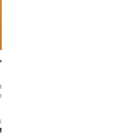
中
些
在
理