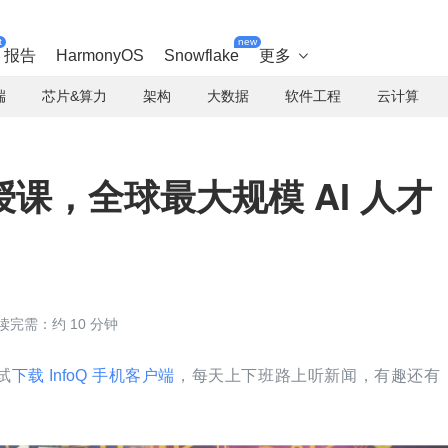
t
new
报告
HarmonyOS
Snowflake
更多

端
芯片&算力
架构
大数据
软件工程
云计算
课，全球最大规模 AI 人才
读完需：约 10 分钟
试
下载 InfoQ 手机客户端
，每天上下班路上听新闻，有趣还有