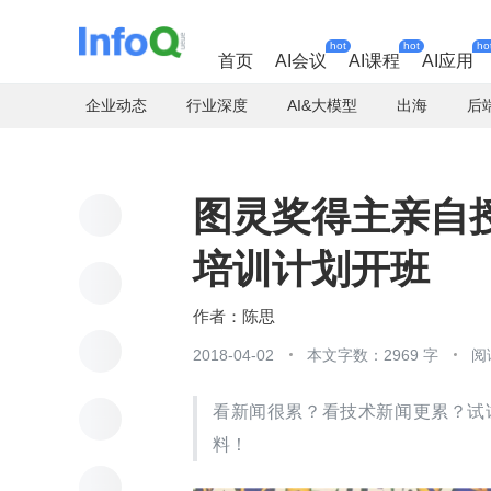
hot
hot
ho
首页
AI会议
AI课程
AI应用
企业动态
行业深度
AI&大模型
出海
后
图灵奖得主亲自授
培训计划开班
陈思
2018-04-02
本文字数：2969 字
阅
看新闻很累？看技术新闻更累？试
料！