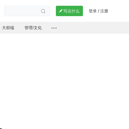
登录
注册

写点什么
/

大前端
管理/文化