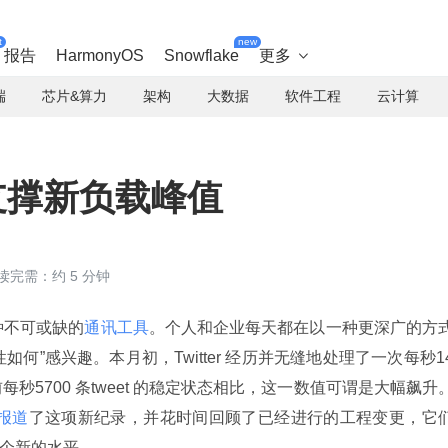
t
new
报告
HarmonyOS
Snowflake
更多

端
芯片&算力
架构
大数据
软件工程
云计算
 以支撑新负载峰值
读完需：约 5 分钟
一种不可或缺的
通讯工具
。个人和企业每天都在以一种更深广的方
展性如何”感兴趣。本月初，Twitter 经历并无缝地处理了一次每秒1
当前每秒5700 条tweet 的稳定状态相比，这一数值可谓是大幅飙升
报道
了这项新纪录，并花时间回顾了已经进行的工程变更，它
一个新的水平。