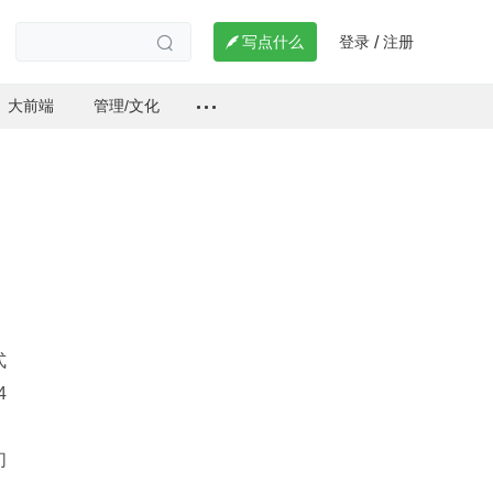
登录
注册

写点什么
/

大前端
管理/文化
式
4
。
们