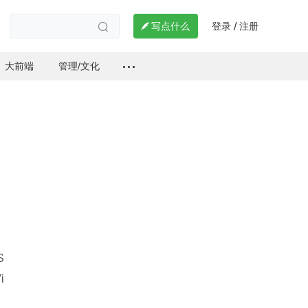
登录
注册

写点什么
/

大前端
管理/文化
 
i