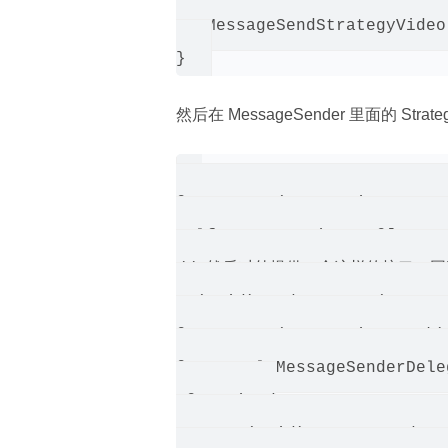
   MessageSendStrategyVideo 
然后在 MessageSender 里面的 Strate
@property (nonatomic, stron
self.strategyList = @[TextS
// 然后对外提供一个这样的接口，同时有
- (void)sendMessage:(BaseMe
@property (nonatomic, weak)
@protocol MessageSenderDele
 @required

     - (void)messageSender: