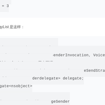
= 3

gyList 是这样：
g) NSArray *strategyList;

enderInvocation, ImageSenderInvocation, Voice
一个 delegate 用来回调

ssage *)message withStrategy:(MessageSendStra
 id<messagesenderdelegate> delegate;

gate<nsobject>

(MessageSender *)messageSender
