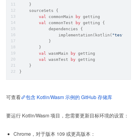
    }
    sourceSets {
val
 commonMain 
by
 getting
val
 commonTest 
by
 getting {
            dependencies {
                implementation(kotlin(
"test"
))
            }
        }
val
 wasmMain 
by
 getting
val
 wasmTest 
by
 getting
    }
}
可查看
包含 Kotlin/Wasm 示例的 GitHub 存储库
要运行 Kotlin/Wasm 项目，您需要更新目标环境的设置：
Chrome，对于版本 109 或更高版本：