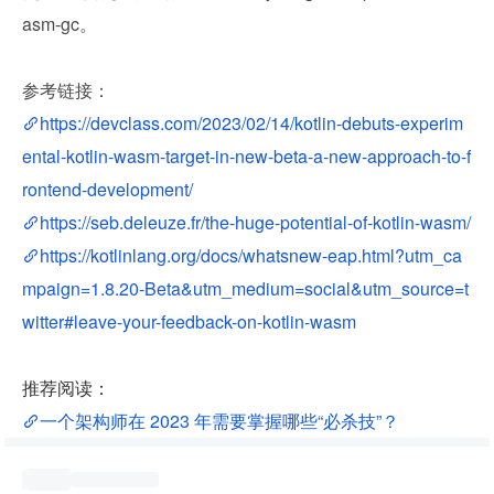
asm-gc。
参考链接：
https://devclass.com/2023/02/14/kotlin-debuts-experim
ental-kotlin-wasm-target-in-new-beta-a-new-approach-to-f
rontend-development/
https://seb.deleuze.fr/the-huge-potential-of-kotlin-wasm/
https://kotlinlang.org/docs/whatsnew-eap.html?utm_ca
mpaign=1.8.20-Beta&utm_medium=social&utm_source=t
witter#leave-your-feedback-on-kotlin-wasm
推荐阅读：
一个架构师在 2023 年需要掌握哪些“必杀技”？