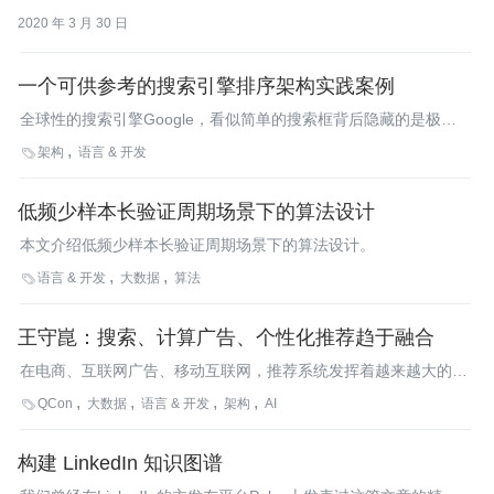
又解决了数据共享的难题，通过数据应用，实现数据价值的落地。
2020 年 3 月 30 日
一个可供参考的搜索引擎排序架构实践案例
全球性的搜索引擎Google，看似简单的搜索框背后隐藏的是极其
复杂的系统架构和搜索算法，其中排序（以下统称Ranking）的架
架构
语言 & 开发

构和算法更是关键部分。Google正是通过PageRank算法深刻改变
搜索排序而一举击败众多竞争对手。本文将介绍有关搜索引擎排序
低频少样本长验证周期场景下的算法设计
的相关技术内容。
本文介绍低频少样本长验证周期场景下的算法设计。
语言 & 开发
大数据
算法

王守崑：搜索、计算广告、个性化推荐趋于融合
在电商、互联网广告、移动互联网，推荐系统发挥着越来越大的价
值。豆瓣是国内较早涉及推荐算法和推荐系统的公司，在国内技术
QCon
大数据
语言 & 开发
架构
AI

圈，豆瓣还有明显的工程师驱动的风格。在QCon北京2014大会
上，豆瓣首席科学家王守崑将分享《大数据环境下社交图谱和兴趣
构建 LinkedIn 知识图谱
图谱的融合》的话题。日前，InfoQ对王守崑进行了专访。