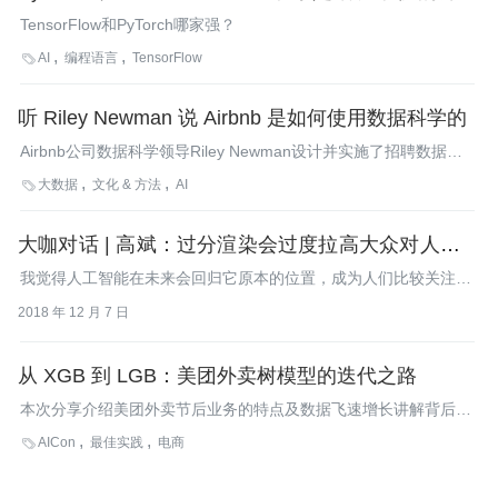
学习框架？
TensorFlow和PyTorch哪家强？
AI
编程语言
TensorFlow

听 Riley Newman 说 Airbnb 是如何使用数据科学的
Airbnb公司数据科学领导Riley Newman设计并实施了招聘数据人
才完全不同的方法，他持续不断的改进他的数据人才招聘流程。且
大数据
文化 & 方法
AI

来听听他的数据科学理解和招人绝招！
大咖对话 | 高斌：过分渲染会过度拉高大众对人工智
能的期望
我觉得人工智能在未来会回归它原本的位置，成为人们比较关注的
几个前沿技术领域，并会不断地带来改变人们生活的新技术。
2018 年 12 月 7 日
从 XGB 到 LGB：美团外卖树模型的迭代之路
本次分享介绍美团外卖节后业务的特点及数据飞速增长讲解背后树
模型迭代过程。
AICon
最佳实践
电商
