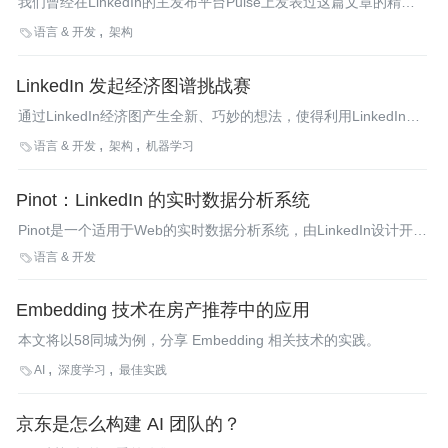
我们曾经在LinkedIn的主发布平台Pulse上发表过这篇文章的精简
版。在这篇文章里，我们会更深入的阐述我们知识图谱架构背后的
语言 & 开发
架构

技术细节。
LinkedIn 发起经济图谱挑战赛
通过LinkedIn经济图产生全新、巧妙的想法，使得利用LinkedIn的
数据和支持来增加经济价值、获得更多增值的机会。
语言 & 开发
架构
机器学习

Pinot：LinkedIn 的实时数据分析系统
Pinot是一个适用于Web的实时数据分析系统，由LinkedIn设计开
发，现在已经成为LinkedIn的分布式实时数据分析基础设施，支撑
语言 & 开发

着LinkedIn内外30多个分析产品。
Embedding 技术在房产推荐中的应用
本文将以58同城为例，分享 Embedding 相关技术的实践。
AI
深度学习
最佳实践

京东是怎么构建 AI 团队的？