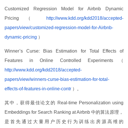
Customized Regression Model for Airbnb Dynamic
Pricing（
http://www.kdd.org/kdd2018/accepted-
papers/view/customized-regression-model-for-Airbnb-
dynamic-pricing
）
Winner’s Curse: Bias Estimation for Total Effects of
Features in Online Controlled Experiments（
http://www.kdd.org/kdd2018/accepted-
papers/view/winners-curse-bias-estimation-for-total-
effects-of-features-in-online-contr
）。
其中，获得最佳论文的 Real-time Personalization using
Embeddings for Search Ranking at Airbnb 中的算法原理，
是首先通过大量用户历史行为训练出房源高维的