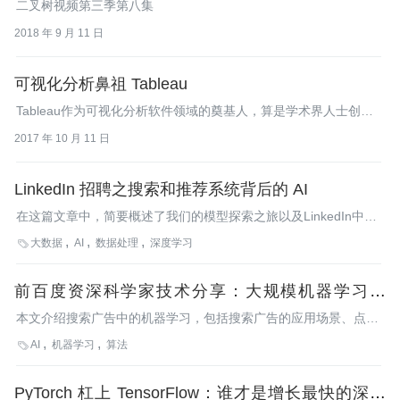
二叉树视频第三季第八集
2018 年 9 月 11 日
可视化分析鼻祖 Tableau
Tableau作为可视化分析软件领域的奠基人，算是学术界人士创业
成功的典范，今天就来看一看其成长的历程。
2017 年 10 月 11 日
LinkedIn 招聘之搜索和推荐系统背后的 AI
在这篇文章中，简要概述了我们的模型探索之旅以及LinkedIn中人
才搜索系统所使用的架构。
大数据
AI
数据处理
深度学习

前百度资深科学家技术分享：大规模机器学习与
AutoML
本文介绍搜索广告中的机器学习，包括搜索广告的应用场景、点击
率预估问题、搜索广告机器学习流程及其关键技术，以及机器学习
AI
机器学习
算法

的发展。
PyTorch 杠上 TensorFlow：谁才是增长最快的深度