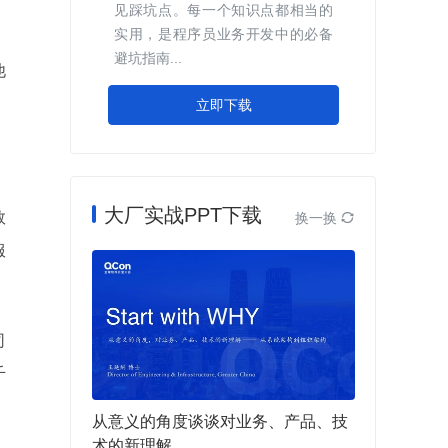
见踩坑点。每一个知识点都相当的
实用，是程序员业务开发中的必备
避坑指南...
他
立即下载
大厂实战PPT下载
数
换一换

服
司
千
从意义的角度谈谈对业务、产品、技
术的新理解