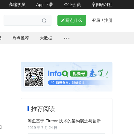
高端学员
App 下载
企业会员
案例研习社

登录
注册

写点什么
/

品
热点推荐
大数据
推荐阅读
闲鱼基于 Flutter 技术的架构演进与创新
知
2019 年 7 月 24 日