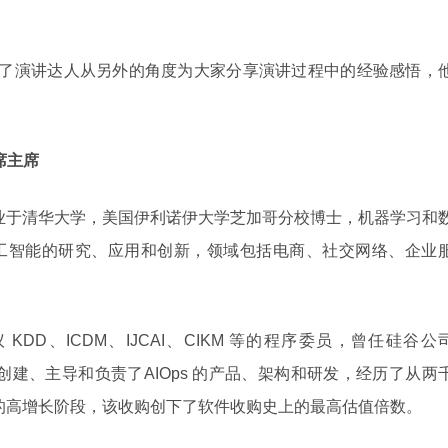
 还邀请了演讲达人从另外的角度为大家分享演讲过程中的经验感悟，
联席主席
业于清华大学，美国伊利诺伊大学芝加哥分校博士，机器学习和
工智能的研究、应用和创新，领域包括电商、社交网络、企业
DD、ICDM、IJCAI、CIKM 等的程序委员，曾任硅谷公
，从零创建、主导和负责了AIOps 的产品、架构和研发，经历了从两
购的高增长阶段，该收购创下了软件收购史上的最高估值倍数。