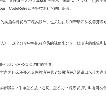
题。喜好研究各种计算机相关技术，偏爱 Unix 文化。热衷于
our、CodeRetreat 等等技术社区的组织者。
好的实施各种优秀工程实践外。也关注在如何帮助团队改善开发
术人》，这个分享中将以程序员的视角来分享一些演讲的经验和
如何克服面对公众演讲时的恐惧。
T，大家为什么还要来听你的演讲呢？如果演讲只是说出来让大家
？
睛该看哪里？手该怎么放？忘词儿怎么办？程序员演讲时有哪些