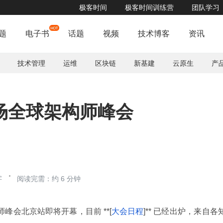
极客时间
极客时间训练营
团队学习
PCon全球产品创新大会即将开幕，抢占最后的交流席位！
了解详情


题
电子书
话题
视频
技术博客
资讯
技术管理
运维
区块链
新基建
云原生
产
场全球架构师峰会
字
阅读完需：约 6 分钟
球架构师峰会北京站即将开幕，目前 **[
大会日程
]** 已经出炉，来自各