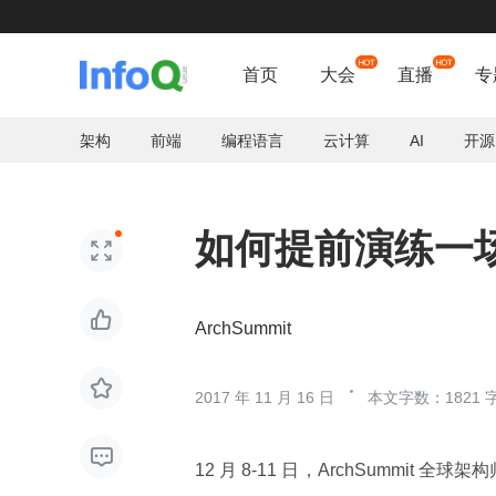
首页
大会
直播
专
架构
前端
编程语言
云计算
AI
开源
如何提前演练一


ArchSummit

2017 年 11 月 16 日
本文字数：1821 

12 月 8-11 日，ArchSummit 全