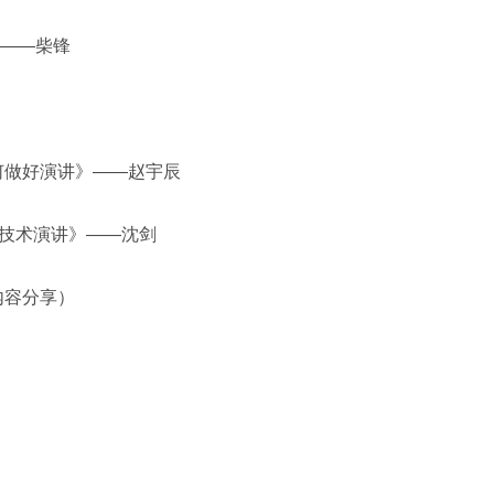
》——柴锋
者如何做好演讲》——赵宇辰
 分的技术演讲》——沈剑
短内容分享）