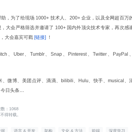
为了给现场 1000+ 技术人、200+ 企业，以及全网超百万
，大会严格筛选并邀请了 100+ 国内外顶尖技术专家，再次感
，大会嘉宾可戳
[链接]
！
itch、Uber、Tumblr、Snap、Pinterest、Twitter、PayPal
、美团点评、滴滴、bilibili、Hulu、快手、musical、
、今日头条…
1068
可不得转载。
数据
语言 & 开发
架构
文化 & 方法
前端
深度学习