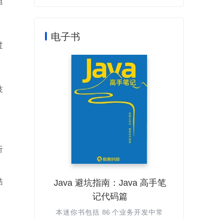
组
电子书
过
技
听
酷
Java 避坑指南：Java 高手笔
记代码篇
本迷你书包括 86 个业务开发中常