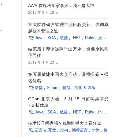
九
AWS 首席科学家李沐：我不是大神
2019 年 9 月 19 日
亚太软件研发管理年会日程更新，强调卓
一
越技术管理之道

Java
SOA
敏捷
.NET
Ruby
技术管理
InfoQ
架
结束篇 | 即使远隔千山万水，也要乘风与
你同往
训
2019 年 4 月 23 日
第五届敏捷中国大会启动：讲师招募 + 报
名优惠

敏捷
Scrum
精益
文化 & 方法
QCon 北京大会，3 月 15 日前购票享受
7.5 折优惠

Java
SOA
敏捷
.NET
Ruby
InfoQ
QCon
架构
技术段子哪家强？鲲鹏吐槽大会看分晓！

语言 & 开发
架构
编程语言
华为
性能调优
最佳实