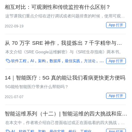
相互对比：可观测性和传统监控有什么区别？
这节课我们重点介绍在进行调试或者问题排查的时候，使用可观测
性工具和使用传统监控工具有什么不同。通过这种对比，相信你可
App 打开
2022-09-19
以更好地理解可观测性和传统监控的区别。
从 70 万字 SRE 神作，我提炼出 7 千字精华与君共
勉
本文介绍《SRE Google运维解密》与《SRE生存指南》两本书。

软件工程
AI
架构
数据库
最佳实践
方法论
性能优化
编程语
App 打开
14｜智能医疗：5G 真的能让我们看病更快更方便吗
5G能给智能医疗带来什么帮助吗？
App 打开
2021-07-07
智能运维系列（十二）| 智能运维的四大挑战和应对
之道
在本文中，作者将介绍自己曾面临过或正在面临着的四大挑战，同
时也会分享一些解决办法及经验。

AI
软件工程
架构
最佳实践
银行
工程化
App 打开