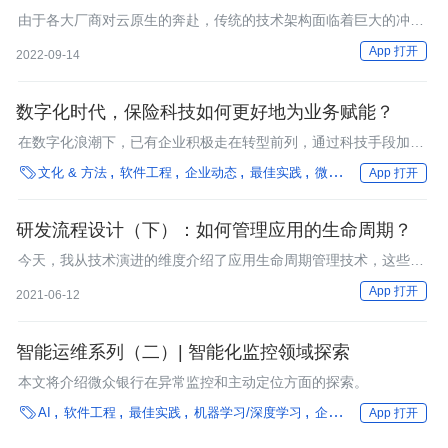
睡个好觉！
由于各大厂商对云原生的奔赴，传统的技术架构面临着巨大的冲
击，监控也被架到了一个不得不革自己命的位置。在这样的背景之
App 打开
2022-09-14
下，可观测性（Observability）脱颖而出。
数字化时代，保险科技如何更好地为业务赋能？
在数字化浪潮下，已有企业积极走在转型前列，通过科技手段加速
变革。

文化 & 方法
软件工程
企业动态
最佳实践
微服务
数字化转型
App 打开
研发流程设计（下）：如何管理应用的生命周期？
今天，我从技术演进的维度介绍了应用生命周期管理技术，这些技
术可以提高应用的研发效率和质量。
App 打开
2021-06-12
智能运维系列（二）| 智能化监控领域探索
本文将介绍微众银行在异常监控和主动定位方面的探索。

AI
软件工程
最佳实践
机器学习/深度学习
企业动态
银行
中间
App 打开