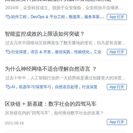
2016年，众安科技成立。脱胎于众安保险，众安科技不仅继承母
公司的技术力量，而且在行业中走得更远。

软件工程
DevOps & 平台工程
数据库
服务革新
最佳实践
方法
App 打开
智能监控成效的上限该如何突破？
过去几年中国移动互联网发生了翻天覆地的变化，但凡是有流量入
口的地方，各大公司都在不断角逐

行业深度
语言 & 开发
最佳实践
性能优化
工业
App 打开
为什么神经网络不适合理解自然语言 ？
过去十年中，人工智能行业的一大趋势就是通过创建更大的深度学
习模型来解决问题。这种趋势在自然语言处理领域最为明显，这也

AI
机器学习/深度学习
自然语言处理
行业深度
App 打开
是人工智能最具挑战性的领域之一。
区块链 + 新基建：数字社会的四驾马车
区块链在内的“四驾马车”，如何推动数字社会的发展？
App 打开
2021-08-18