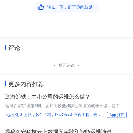

轻点一下，留下你的鼓励
评论
暂无评论
更多内容推荐
途游邹轶：中小公司的运维怎么做？
运维百家讲坛第6期：认知比较低和缺乏体系的成长环境，是中小
厂运维面临的比较现实的问题。

文化 & 方法
软件工程
DevOps & 平台工程
云原生
最佳实践
性
App 打开
揭秘众安科技云上数据库实践和智能运维演进