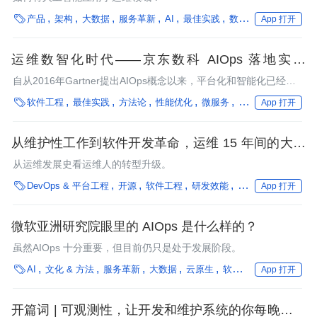

产品
架构
大数据
服务革新
AI
最佳实践
数据处理
企业动态
App 打开
运维数智化时代——京东数科 AIOps 落地实践
（一）
自从2016年Gartner提出AIOps概念以来，平台化和智能化已经成
为了运维体系发展的大趋势。从整体来看，运维发展可以分为5个

软件工程
最佳实践
方法论
性能优化
微服务
数字化转型
行业
App 打开
阶段，分别为手工及脚本运维、工具标准化运维、平台自动化运
维、DevOps和AIOps。
从维护性工作到软件开发革命，运维 15 年间的大逆
转
从运维发展史看运维人的转型升级。

DevOps & 平台工程
开源
软件工程
研发效能
腾讯
性能优化
App 打开
微软亚洲研究院眼里的 AIOps 是什么样的？
虽然AIOps 十分重要，但目前仍只是处于发展阶段。

AI
文化 & 方法
服务革新
大数据
云原生
软件工程
企业动态
App 打开
开篇词 | 可观测性，让开发和维护系统的你每晚都能