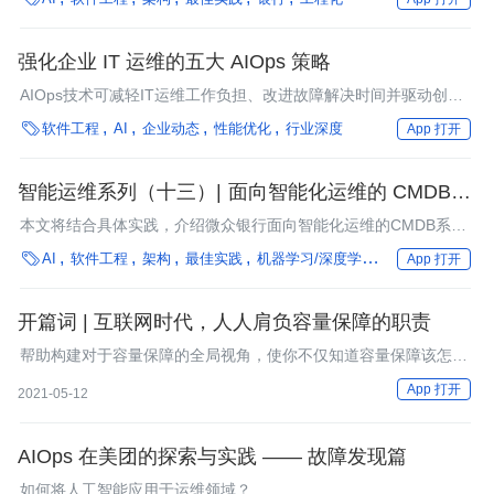
强化企业 IT 运维的五大 AIOps 策略
AIOps技术可减轻IT运维工作负担、改进故障解决时间并驱动创新
力。AIOps策略的实施，重在从细微处着手，给出可测定的KPI，

软件工程
AI
企业动态
性能优化
行业深度
App 打开
追踪进度和性能。
智能运维系列（十三）| 面向智能化运维的 CMDB 系
统构建
本文将结合具体实践，介绍微众银行面向智能化运维的CMDB系统
构建历程以及实施效果。

AI
软件工程
架构
最佳实践
机器学习/深度学习
银行
框架
微
App 打开
开篇词 | 互联网时代，人人肩负容量保障的职责
帮助构建对于容量保障的全局视角，使你不仅知道容量保障该怎么
做，还能深入理解为什么要这样做。
App 打开
2021-05-12
AIOps 在美团的探索与实践 —— 故障发现篇
如何将人工智能应用于运维领域？