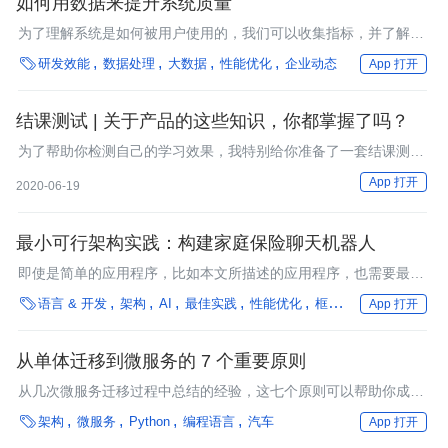
如何用数据来提升系统质量
为了理解系统是如何被用户使用的，我们可以收集指标，并了解这
些指标随时间变化的趋势。

研发效能
数据处理
大数据
性能优化
企业动态
App 打开
结课测试 | 关于产品的这些知识，你都掌握了吗？
为了帮助你检测自己的学习效果，我特别给你准备了一套结课测试
题。
App 打开
2020-06-19
最小可行架构实践：构建家庭保险聊天机器人
即使是简单的应用程序，比如本文所描述的应用程序，也需要最小
可行产品（MVP）和最小可行架构（MVA）。

语言 & 开发
架构
AI
最佳实践
性能优化
框架
银行
保险
企
App 打开
从单体迁移到微服务的 7 个重要原则
从几次微服务迁移过程中总结的经验，这七个原则可以帮助你成功
地解决或避免常见的问题。

架构
微服务
Python
编程语言
汽车
App 打开