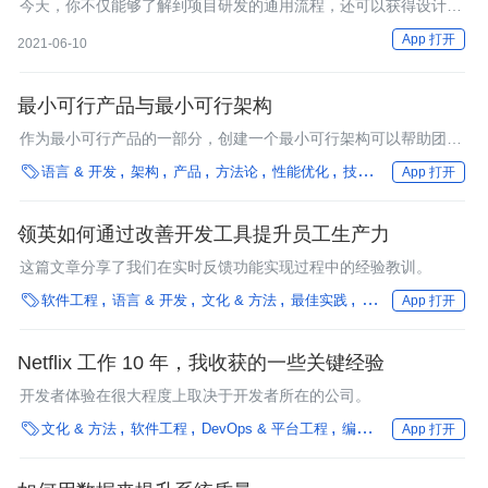
今天，你不仅能够了解到项目研发的通用流程，还可以获得设计、
优化研发流程的抓手，基于这个流程来优化、定制自己需要的流
App 打开
2021-06-10
程。
最小可行产品与最小可行架构
作为最小可行产品的一部分，创建一个最小可行架构可以帮助团队
评估技术可行性，并为产品提供一个稳定的基础，可以随着产品的

语言 & 开发
架构
产品
方法论
性能优化
技术选型
银行
保险
App 打开
演进进行调整。
领英如何通过改善开发工具提升员工生产力
这篇文章分享了我们在实时反馈功能实现过程中的经验教训。

软件工程
语言 & 开发
文化 & 方法
最佳实践
框架
App 打开
Netflix 工作 10 年，我收获的一些关键经验
开发者体验在很大程度上取决于开发者所在的公司。

文化 & 方法
软件工程
DevOps & 平台工程
编程语言
汽车
App 打开