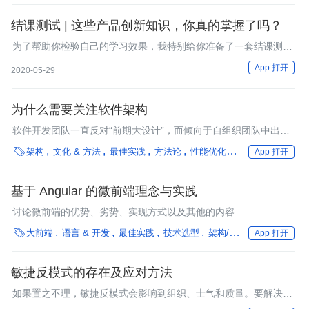
结课测试 | 这些产品创新知识，你真的掌握了吗？
为了帮助你检验自己的学习效果，我特别给你准备了一套结课测试
题。这套测试题共有20道题目，满分100分。
App 打开
2020-05-29
为什么需要关注软件架构
软件开发团队一直反对“前期大设计”，而倾向于自组织团队中出现
的架构设计，这可能导致低估软件架构重要性的心态。

架构
文化 & 方法
最佳实践
方法论
性能优化
框架
银行
保险
App 打开
基于 Angular 的微前端理念与实践
讨论微前端的优势、劣势、实现方式以及其他的内容

大前端
语言 & 开发
最佳实践
技术选型
架构/框架
编程语言
App 打开
敏捷反模式的存在及应对方法
如果置之不理，敏捷反模式会影响到组织、士气和质量。要解决问
题，第一步就是要承认痛点的存在。