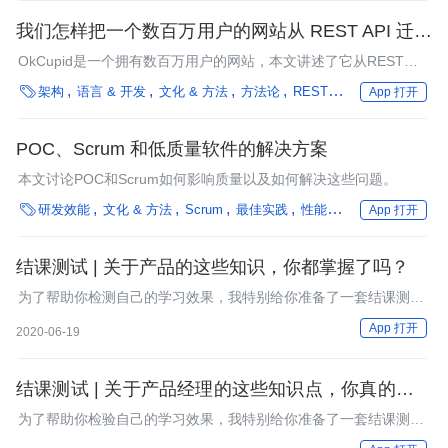
我们怎样把一个数百万用户的网站从 REST API 迁移
到 GraphQL API？
OkCupid是一个拥有数百万用户的网站，本文讲述了它从REST
API迁移到GraphQL API的实践。

架构
语言 & 开发
文化 & 方法
方法论
REST
性能优化
微服务
App 打开
POC、Scrum 和低质量软件的解决方案
本文讨论POC和Scrum如何影响质量以及如何解决这些问题。

研发效能
文化 & 方法
Scrum
最佳实践
性能优化
编程语言
企
App 打开
结课测试 | 关于产品的这些知识，你都掌握了吗？
为了帮助你检测自己的学习效果，我特别给你准备了一套结课测试
题。
App 打开
2020-06-19
结课测试 | 关于产品经理的这些知识点，你真的都掌
握了吗？
为了帮助你检验自己的学习效果，我特别给你准备了一套结课测试
题。这套测试题共有20道题目，满分100分。