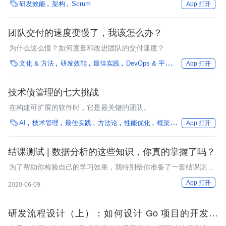

研发效能
架构
Scrum
App 打开
团队交付的速度变慢了，我该怎么办？
为什么这么慢？如何度量和改进团队的交付速度？

文化 & 方法
研发效能
最佳实践
DevOps & 平台工程
治理
性能
App 打开
技术债管理的七大挑战
在构建可扩展的软件时，它是最关键的团队。

AI
技术管理
最佳实践
方法论
性能优化
框架
数字人才培养
App 打开
结课测试 | 数据分析的这些知识，你真的掌握了吗？
为了帮助你检验自己的学习效果，我特别给你准备了一套结课测试
题。这套测试题共有20道题目，满分100分。
App 打开
2020-06-09
研发流程设计（上）：如何设计 Go 项目的开发流
程？