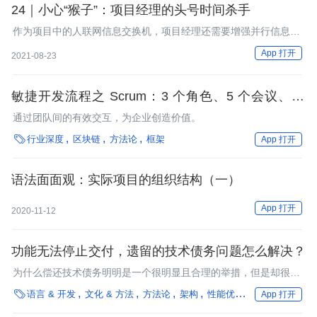
24｜小心“猴子”：项目经理的头号时间杀手
作为项目中的人联网信息交换机，项目经理还需要增强并行信息处
理的容量，按照要事优先、琐事分类的原则，根据事情的轻重缓
App 打开
2021-08-23
急，合理分配好自己的时间，为项目创造更大的成果。
敏捷开发流程之 Scrum：3 个角色、5 个会议、12
原则
通过团队间的有效交互，为企业创造价值。

行业深度
区块链
方法论
框架
App 打开
语法面面观：实际项目的组织结构（一）
App 打开
2020-11-12
功能无法停止交付，遗留的技术债务问题怎么解决？
为什么偿还技术债务明明是一个很明显且合理的举措，但是却很难
说服大家来做呢？

语言 & 开发
文化 & 方法
方法论
架构
性能优化
编程语言
框
App 打开