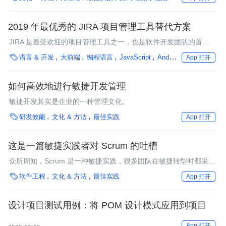
2019 年最优秀的 JIRA 项目管理工具替代方案
JIRA 是最受欢迎的项目管理工具之一，也是软件开发团队的首
选。如今有数以百万计的用户正在使用 JIRA 做计划、开发、记录

语言 & 开发
大前端
编程语言
JavaScript
Android/iOS
框架
行
App 打开
问题、跟踪进度，从而快速发布新软件
如何高效地进行敏捷开发管理
敏捷开发其实是企业的一种管理文化。

研发效能
文化 & 方法
最佳实践
App 打开
这是一篇敏捷实践者对 Scrum 的吐槽
众所周知，Scrum 是一种敏捷实践，很多团队在敏捷转型时都采用
了它，但是在我看来，Scrum 并不那么敏捷，甚至它提倡的有些价

软件工程
文化 & 方法
最佳实践
App 打开
值观和做法是有悖于敏捷原则的，所以本文我会讲讲 Scrum 到底
存在哪些问题？
设计项目测试用例：将 POM 设计模式应用到项目
App 打开