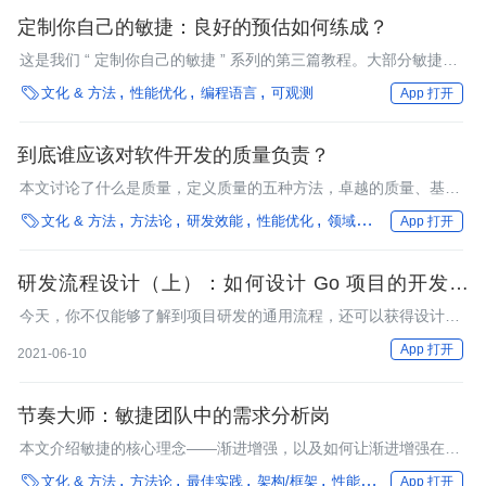
定制你自己的敏捷：良好的预估如何练成？
这是我们 “ 定制你自己的敏捷 ” 系列的第三篇教程。大部分敏捷实
践中都假设团队是通过预估时间点，来指导并衡量项目的开发速

文化 & 方法
性能优化
编程语言
可观测
App 打开
度。除了这种方式之外，也可以采用统计故事数量或者使用时间周
期的方式来进行预估。这样你可能就不再需要预估开发速度了。
到底谁应该对软件开发的质量负责？
本文讨论了什么是质量，定义质量的五种方法，卓越的质量、基于
价值的质量、基于用户的质量、基于产品的质量、基于制造的质

文化 & 方法
方法论
研发效能
性能优化
领域驱动设计
App 打开
量，并讨论了整个团队都应该对质量负责。许多团队都在质量和时
间之间做权衡，如果你们一开始认为速度最重要，不关注质量，那
么就很有可能长期进行大量的返工，会出现很多不可维护的代码，
研发流程设计（上）：如何设计 Go 项目的开发流
质量将更进一步地下降。
程？
今天，你不仅能够了解到项目研发的通用流程，还可以获得设计、
优化研发流程的抓手，基于这个流程来优化、定制自己需要的流
App 打开
2021-06-10
程。
节奏大师：敏捷团队中的需求分析岗
本文介绍敏捷的核心理念——渐进增强，以及如何让渐进增强在团
队里变为可能。

文化 & 方法
方法论
最佳实践
架构/框架
性能优化
编程语言
App 打开