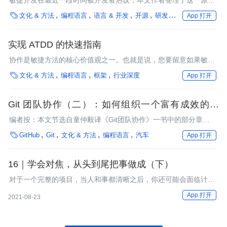
敏捷开发在最近一段时间被开发者热议，本文作者整理了这一原则
在实践中的不当操作，希望对开发者有所帮助。

文化 & 方法
编程语言
语言 & 开发
开源
研发效能
最佳实践
App 打开
实现 ATDD 的快速指南
协作是敏捷方法的核心价值观之一。也就是说，您要留意如果敏捷
团队中的开发人员、测试人员和业务人员之间缺乏协作，会发生什

文化 & 方法
编程语言
框架
行业深度
App 打开
么? 本文提供了在您的项目中实现验收测试驱动开发(ATDD)的快速
指南，以缓解由于缺乏协作而导致的问题。
Git 团队协作（二）：如何组织一个富有成效的会
议？
编者按：本文节选自童仲毅译《Git团队协作》一书中的部分章
节。

GitHub
Git
文化 & 方法
编程语言
汽车
App 打开
16｜学会对焦，从头到尾把事做成（下）
对于一个完整的项目，当人和事都清晰之后，你还可能会面临计划
和行动的失焦。
App 打开
2021-08-23