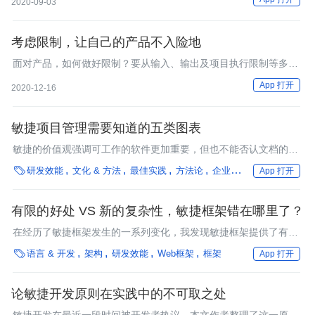
2020-09-03
考虑限制，让自己的产品不入险地
面对产品，如何做好限制？要从输入、输出及项目执行限制等多个
视角来看。
App 打开
2020-12-16
敏捷项目管理需要知道的五类图表
敏捷的价值观强调可工作的软件更加重要，但也不能否认文档的价
值。

研发效能
文化 & 方法
最佳实践
方法论
企业动态
行业深度
App 打开
有限的好处 VS 新的复杂性，敏捷框架错在哪里了？
在经历了敏捷框架发生的一系列变化，我发现敏捷框架提供了有限
的好处，但也带来了新的复杂性。

语言 & 开发
架构
研发效能
Web框架
框架
App 打开
论敏捷开发原则在实践中的不可取之处