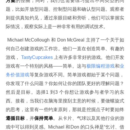
方案
的怪圈；同时，我们也需要练习提出不同类型的问
题，比如开放型问题、控制型问题和确认型问题。观察者
则提供真知灼见，通过亲眼目睹和旁听，他们可以掌握实
际情况，观察实际上是一种非常有用的调试技术。
 Michael McCollough 和 Don McGreal 主持了一个关于如
何自己创建游戏的工作坊。他们一直在创造简单、有趣的
游戏，
 TastyCupcakes 
上有许多非常好的游戏。他们开发
游戏有一个特别的风格——简单。这与
极限编程游戏
和
业
务价值游戏
等复杂游戏不同。简单游戏都始于某个问题，
你发现了什么问题？你如何让你的团队更好的理解问题？
然后是目标。选择1 到3 个你想让游戏参与者学习的东
西。接着，当我们在脑海里搜刮主意的时候，要做螺旋式
的思考，这里有一些约束原则，那就是挖掘点子时要始终
遵循目标
，并
保持简单
。从卡片、气球以及其他行业的游
戏中可以得到灵感。Michael 和Don 的口头禅是“乞讨、借