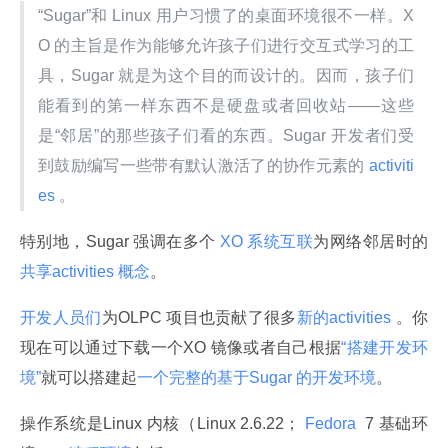
“Sugar”和 Linux 用户习惯了的桌面环境很不一样。X
O 的主旨是作为能够允许孩子们进行交互式学习的工
具，Sugar 就是为这个目的而设计的。因而，孩子们
能看到的第一样东西不是硬盘或者回收站——这些
是“邻居”的那些孩子们看的东西。Sugar 开发者们受
到鼓励编写一些带有默认激活了的协作元素的
 activiti
es 
。
特别地，Sugar 强调在多个
 XO 系统互联
为网络邻居时的
共享activities 概念
。
开发人员们
为OLPC 项目也贡献了很多
新的activities 
。你
现在可以通过下载一个XO 镜像或者自己根据
“搭建开发环
境”
就可以搭建起
一个完整的基于Sugar 的开发环境
。
操作系统是Linux 内核（Linux 2.6.22；
 Fedora 
 7 基础环