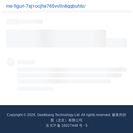
me-figuri-7aj1ocjhe765vvlln8qqbuhto/
Copyright © 2026, Geekbang Technology Ltd. All rights reserved. 极客邦控
股（北京）有限公司
京 ICP 备 16027448 号 - 5