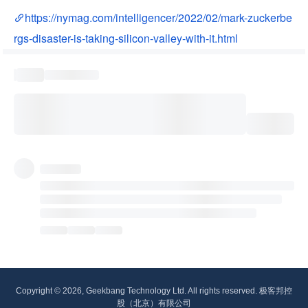
https://nymag.com/intelligencer/2022/02/mark-zuckerbe
rgs-disaster-is-taking-silicon-valley-with-it.html
Copyright © 2026, Geekbang Technology Ltd. All rights reserved. 极客邦控
股（北京）有限公司