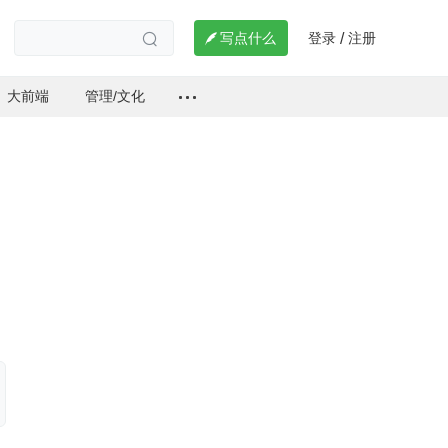
登录
注册

写点什么
/

大前端
管理/文化