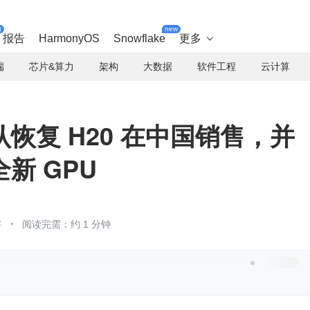
t
new
报告
HarmonyOS
Snowflake
更多

端
芯片&算力
架构
大数据
软件工程
云计算
恢复 H20 在中国销售，并
新 GPU
字
阅读完需：约 1 分钟