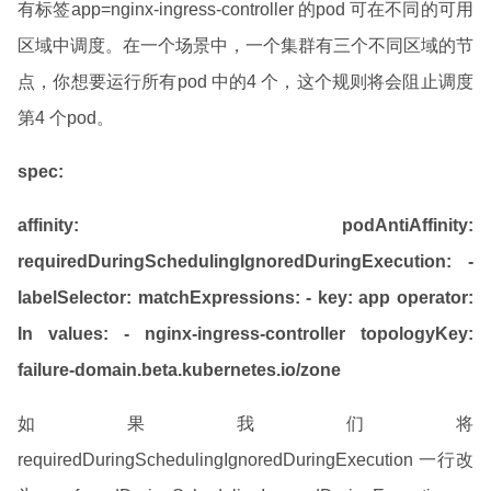
有标签app=nginx-ingress-controller 的pod 可在不同的可用
区域中调度。在一个场景中，一个集群有三个不同区域的节
点，你想要运行所有pod 中的4 个，这个规则将会阻止调度
第4 个pod。
spec:
affinity:
podAntiAffinity:
requiredDuringSchedulingIgnoredDuringExecution:
-
labelSelector:
matchExpressions:
- key: app
operator:
In
values:
- nginx-ingress-controller
topologyKey:
failure-domain.beta.kubernetes.io/zone
如果我们将
requiredDuringSchedulingIgnoredDuringExecution 一行改