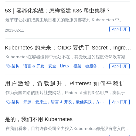
53｜容器化实战：怎样搭建 K8s 爬虫集群？
这节课让我们把爬虫项目相关的微服务部署到 Kubernetes 中。
App 打开
2023-02-11
Kubernetes 的未来：OIDC 要优于 Secret，Ingress
并不合适
Kubernetes在容器编排中无处不在，其受欢迎的程度依然没有减
弱。

架构
语言 & 开发
安全
Linux
框架
微服务
多云/混合云
在离
App 打开
用户激增，负载飙升，Pinterest 如何平稳扩展
K8s？
作为美国知名的图片社交网站，Pinterest 坐拥3 亿用户，类似于中
国小红书。2017年，Pinterest走上Kubernetes之旅。但随着用户

架构
开源
云原生
语言 & 开发
最佳实践
方法论
微服务
性能
App 打开
激增，负载飙升，其K8s平台问题不断。如何平稳扩展K8s平台变
得至关重要。
是的，我们不用 Kubernetes
在我们看来，目前许多公司全力投入Kubernetes都是没有意义的，
但选择权在他们。如果你读到了这篇文章，而且你所在的组织目前