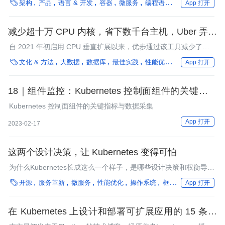

架构
产品
语言 & 开发
容器
微服务
编程语言
多云/混合云
App 打开
正在设法确定自己有多需要Kubernetes，那么我希望本文的观点可
以帮助你的团队做出正确的决定。
减少超十万 CPU 内核，省下数千台主机，Uber 弄了
个自动化 CPU 垂直扩展年省数百万美元
自 2021 年初启用 CPU 垂直扩展以来，优步通过该工具减少了超
过 12 万个内核分配，节省了数百万美元的硬件开支。

文化 & 方法
大数据
数据库
最佳实践
性能优化
框架
微服务
App 打开
18｜组件监控：Kubernetes 控制面组件的关键指标
与数据采集
Kubernetes 控制面组件的关键指标与数据采集
App 打开
2023-02-17
这两个设计决策，让 Kubernetes 变得可怕
为什么Kubernetes长成这么一个样子，是哪些设计决策和权衡导致
的？

开源
服务革新
微服务
性能优化
操作系统
框架
在离线混部
App 打开
在 Kubernetes 上设计和部署可扩展应用的 15 条原
则