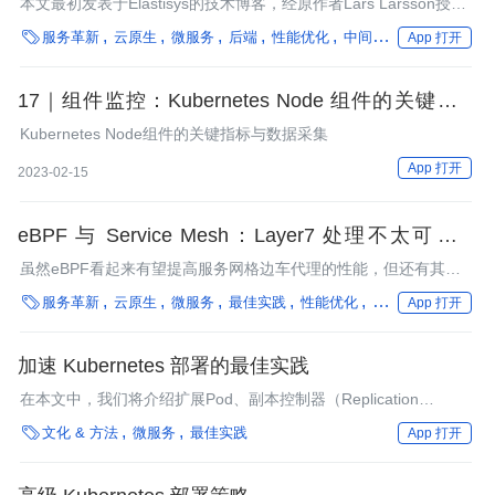
本文最初发表于Elastisys的技术博客，经原作者Lars Larsson授权
由InfoQ中文站翻译分享。

服务革新
云原生
微服务
后端
性能优化
中间件
操作系统
在
App 打开
17｜组件监控：Kubernetes Node 组件的关键指标
与数据采集
Kubernetes Node组件的关键指标与数据采集
App 打开
2023-02-15
eBPF 与 Service Mesh：Layer7 处理不太可能在
eBPF 中实现
虽然eBPF看起来有望提高服务网格边车代理的性能，但还有其他
更简单的方法可以提高性能。

服务革新
云原生
微服务
最佳实践
性能优化
操作系统
在离线
App 打开
加速 Kubernetes 部署的最佳实践
在本文中，我们将介绍扩展Pod、副本控制器（Replication
Controller），以及加速Kubernetes 部署（Deployment）的最佳

文化 & 方法
微服务
最佳实践
App 打开
实践。