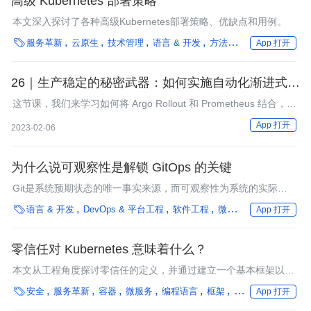
高级 Kubernetes 部署策略
本文深入探讨了各种高级Kubernetes部署策略、优缺点和用例。

服务革新
云原生
技术管理
语言 & 开发
方法论
最佳实践
性能
App 打开
26｜生产稳定的秘密武器：如何实施自动化渐进式交
付？
这节课，我们来学习如何将 Argo Rollout 和 Prometheus 结合，实
现自动渐进式交付。
App 打开
2023-02-06
为什么说可观察性是解锁 GitOps 的关键
Git是系统预期状态的唯一事实来源，而可观察性为系统的实际状
态提供了唯一事实来源。

语言 & 开发
DevOps & 平台工程
软件工程
微服务
框架
App 打开
零信任对 Kubernetes 意味着什么？
本文从工程角度探讨零信任的定义，并通过建立一个基本框架以解
析其对Kubernetes运维和安全团队的影响。

安全
服务革新
容器
微服务
编程语言
框架
汽车
App 打开