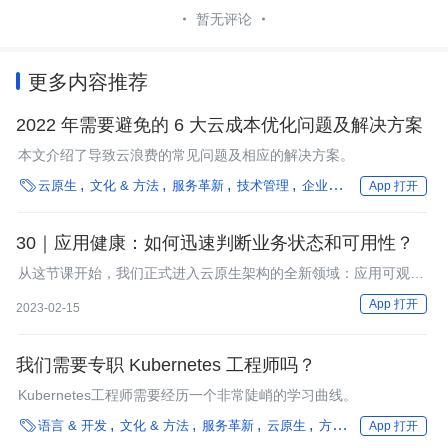
暂无评论
更多内容推荐
2022 年需要避免的 6 大云成本优化问题及解决方案
本文介绍了导致云浪费的常见问题及相应的解决方案。

云原生
文化 & 方法
服务革新
技术管理
企业动态
最佳实践
性
App 打开
30｜应用健康：如何迅速判断业务状态和可用性？
从这节课开始，我们正式进入云原生架构的全新领域：应用可观测
性。
App 打开
2023-02-15
我们需要专职 Kubernetes 工程师吗？
Kubernetes工程师需要经历一个非常陡峭的学习曲线。

语言 & 开发
文化 & 方法
服务革新
云原生
方法论
微服务
性
App 打开