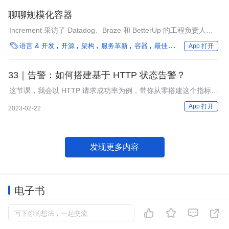
聊聊规模化容器
Increment 采访了 Datadog、Braze 和 BetterUp 的工程负责人，
讨论了容器工具、测试和监控，以及他们如何处理容器迁移的问

语言 & 开发
开源
架构
服务革新
容器
最佳实践
性能优化
编
App 打开
题。
33｜告警：如何搭建基于 HTTP 状态告警？
这节课，我会以 HTTP 请求成功率为例，带你从零搭建这个指标的
告警策略。
App 打开
2023-02-22
发现更多内容
电子书




写下你的想法，一起交流
中国开发者画像洞察研究报告 2024
分析开发者的行为模式、工作价值、职业发展等内