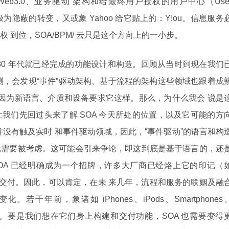
eb3.0、业务驱动 架构和给最终用户授权的用户中心（Use
一个极为隐蔽的转变，又或象 Yahoo 给它贴上的：Y!ou。信息服务
到位，SOA/BPM/ 云只是这个方向上的一小步。
 80 年代就已经完成的功能设计和构造。回顾从当时到现在我们
测，会发现“事件”驱动架构、基于流程的架构这些领域也跟着成
——因为新语言、介质和设备要求它这样。那么，为什么我会 说是
我们先回过头来了解 SOA 今天所处的位置，以及它可能的方
并没有触及实时 和事件驱动领域，因此，“事件驱动”的语言和构
就需要被考虑。这可能会引来争论，即这到底是基于语言的，还
OA 已经明确成为一个招牌，许多大厂商已经烙上它的印记（
”的交付。因此，可以肯定，在未 来几年，流程和服务的联姻及融
干年前，象诸如 iPhones、iPods、Smartphones
曾出现。要是我们想在它们身上构建和交付功能，SOA 也需要变得