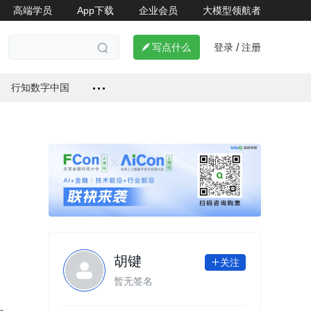
高端学员
App下载
企业会员
大模型领航者
登录
注册

写点什么
/

行知数字中国
胡键
关注

暂无签名