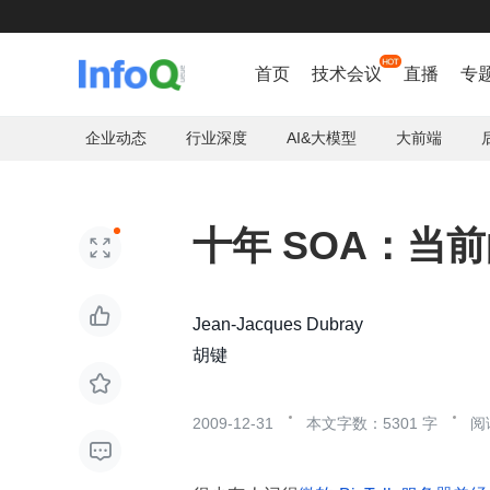
首页
技术会议
直播
专
企业动态
行业深度
AI&大模型
大前端
十年 SOA：当


Jean-Jacques Dubray
胡键

2009-12-31
本文字数：5301 字
阅
