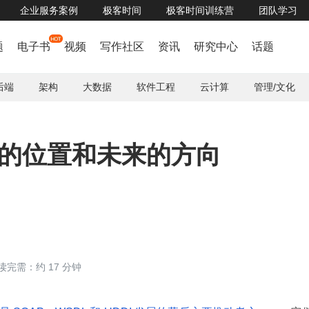
企业服务案例
极客时间
极客时间训练营
团队学习
题
电子书
视频
写作社区
资讯
研究中心
话题
后端
架构
大数据
软件工程
云计算
管理/文化
前的位置和未来的方向
读完需：约 17 分钟