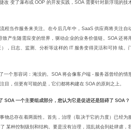
敏捷改 变了瀑布或 OOP 的开发实践，SOA 需要针对新浮现的技
务流程当作服务来关注。在今后几年中，SaaS 供应商将关注自
导致产生随需应变的世界，驱动企业的业务价值链。SOA 还将
），日志、监测、分析等这样的 IT 服务变得灵活和可持 续。
了一个形容词：淹没的。SOA 将会像客户端 - 服务器曾经的情
注目，但更有可能的是，它们都将构建在 SOA 的原则之上。
治理成了 SOA 一个主要组成部分，您认为它是促进还是阻碍了 SOA？
事物总存在着两面性。首先，治理（取决于它的力度）已经为
了 某种控制级别和结构。要是没有治理，混乱就会到处肆虐，