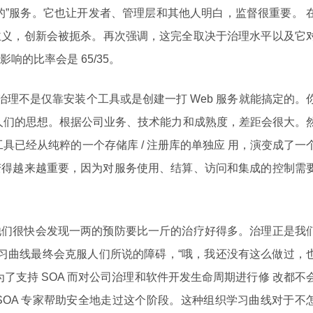
的”服务。它也让开发者、管理层和其他人明白，监督很重要。 
主义，创新会被扼杀。再次强调，这完全取决于治理水平以及它
响的比率会是 65/35。
。治理不是仅靠安装个工具或是创建一打 Web 服务就能搞定的。
人们的思想。根据公司业务、技术能力和成熟度，差距会很大。
工具已经从纯粹的一个存储库 / 注册库的单独应 用，演变成了一
变得越来越重要，因为对服务使用、结算、访问和集成的控制需
，他们很快会发现一两的预防要比一斤的治疗好得多。治理正是我
 学习曲线最终会克服人们所说的障碍，“哦，我还没有这么做过，
了支持 SOA 而对公司治理和软件开发生命周期进行修 改都不
SOA 专家帮助安全地走过这个阶段。这种组织学习曲线对于不