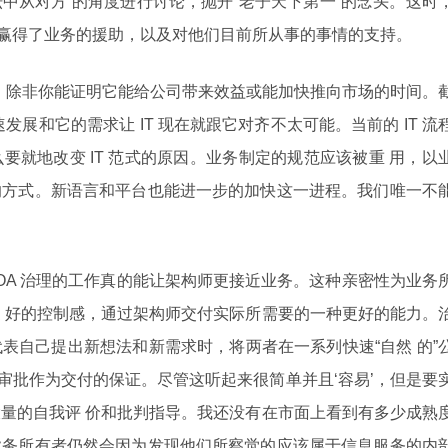
中从对方 的角度进行讨论，抛开“老子天下第一”的念头。这时
T 则赢得了业务的援助，以及对他们目前所从事的事情的支持。
，除非你能证明它能给公司带来效益或能加快推向市场的时间。
展和它的需求让 IT 现在就跟它对齐不太可能。当前的 IT 流
要就地改变 IT 范式的原因。业务制定的规范应该被重 用，以
的方式。新语言和平台也能进一步的加快这一进程。我们唯一不
OA 治理的工作真的能让架构师更接近业务。这种亲密性为业务
 好的控制感，通过架构师交付实际所需要的一种更好的能力。
表自己提出新想法和新需求时，将两者在一系列快速“自然 的”
 审批作为交付的保证。尽管这听起来很简单并且‘容易’，但是要
量的自我评 价和批判指导。我还没有在市面上看到有多少成熟
业务所有者仍然会因为发现他们所察觉的应该属于信息服务的内