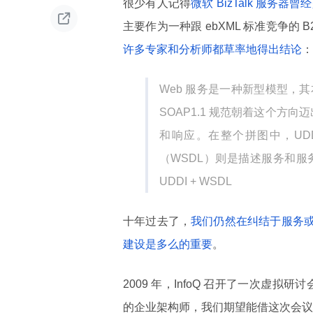
很少有人记得
微软 BizTalk 服务器

主要作为一种跟 ebXML 标准竞争的
许多专家和分析师都草率地得出结论
：
Web 服务是一种新型模型，其本
SOAP1.1 规范朝着这个方
和响应。在整个拼图中，UDD
（WSDL）则是描述服务和服务提供
UDDI + WSDL
十年过去了，
我们仍然在纠结于服务或
建设是多么的重要
。
2009 年，InfoQ 召开了一次虚
的企业架构师，我们期望能借这次会议更好