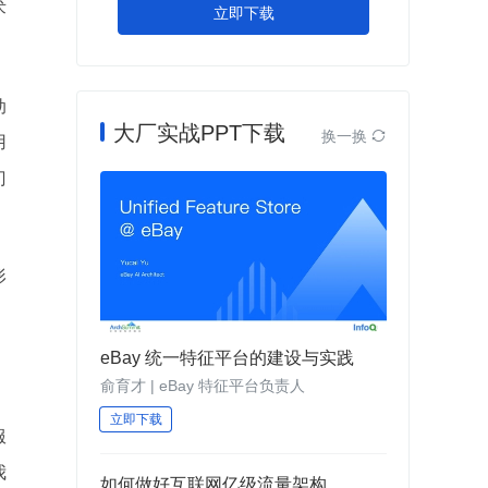
术
立即下载
动
大厂实战PPT下载
换一换

用
门
形
eBay 统一特征平台的建设与实践
俞育才 | eBay 特征平台负责人
立即下载
服
我
如何做好互联网亿级流量架构