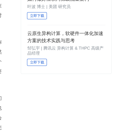
在
叶波 博士 | 美团 研究员
对
立即下载
云原生异构计算，软硬件一体化加速
方案的技术实践与思考
你
邹弘宇 | 腾讯云 异构计算 & THPC 高级产
然
品经理
个
立即下载
要
们
也
会
怎