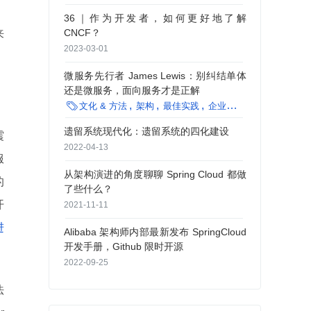
36｜作为开发者，如何更好地了解
CNCF？
来
2023-03-01
微服务先行者 James Lewis：别纠结单体
还是微服务，面向服务才是正解

文化 & 方法
架构
最佳实践
企业动态
编程语言
框
遗留系统现代化：遗留系统的四化建设
震
2022-04-13
服
从架构演进的角度聊聊 Spring Cloud 都做
的
了些什么？
开
2021-11-11
进
Alibaba 架构师内部最新发布 SpringCloud
开发手册，Github 限时开源
2022-09-25
法