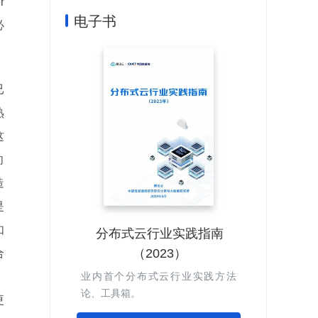
r
电子书
必
已
熟
这
向
造
是
如
分布式云行业实践指南
（2023）
合
、
业内首个分布式云行业实践方法
论、工具箱。
更