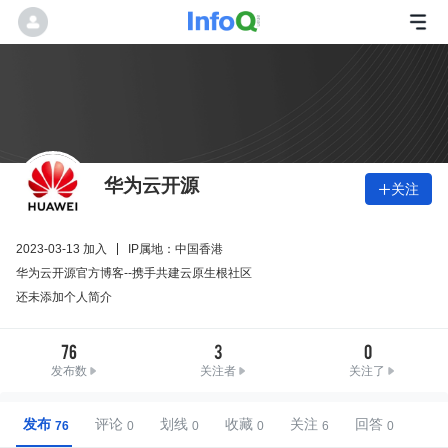
华为云开源
关注

2023-03-13 加入
IP属地：中国香港
华为云开源官方博客--携手共建云原生根社区
还未添加个人简介
76
3
0
发布数
关注者
关注了
发布
评论
划线
收藏
关注
回答