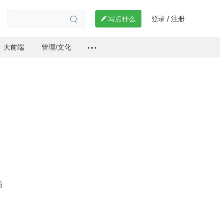
登录
注册

写点什么
/

大前端
管理/文化
后