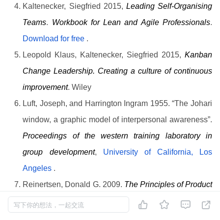
Kaltenecker, Siegfried 2015,
Leading Self-Organising
Teams
.
Workbook for Lean and Agile Professionals
.
Download for free
.
Leopold Klaus, Kaltenecker, Siegfried 2015,
Kanban
Change Leadership. Creating a culture of continuous
improvement
. Wiley
Luft, Joseph, and Harrington Ingram 1955. “The Johari
window, a graphic model of interpersonal awareness”.
Proceedings of the western training laboratory in
group development
,
University of California, Los
Angeles
.
Reinertsen, Donald G. 2009.
The Principles of Product
Development Flow.
Celeritas Publishing.




写下你的想法，一起交流
Ries, Eric,
The Lean Startup. How constant innovation