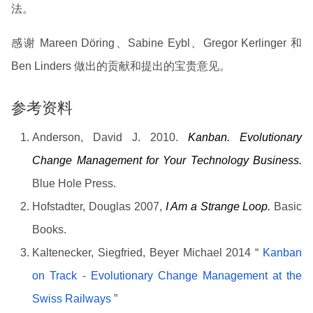
法。
感谢 Mareen Döring、Sabine Eybl、Gregor Kerlinger 和
Ben Linders 做出的贡献和提出的宝贵意见。
参考资料
Anderson, David J. 2010.
Kanban.
Evolutionary
Change Management for Your Technology Business.
Blue Hole Press.
Hofstadter, Douglas 2007,
I Am a Strange Loop.
Basic
Books.
Kaltenecker, Siegfried, Beyer Michael 2014 “
Kanban
on Track - Evolutionary Change Management at the
Swiss Railways
”