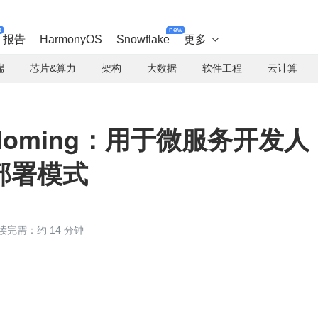
t
new
报告
HarmonyOS
Snowflake
更多

端
芯片&算力
架构
大数据
软件工程
云计算
Schloming：用于微服务开发人
部署模式
读完需：约 14 分钟