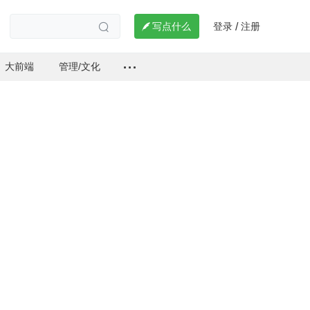
登录
注册

写点什么
/

大前端
管理/文化