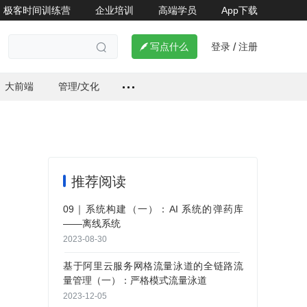
极客时间训练营
企业培训
高端学员
App下载
过
了解详情


登录
注册

写点什么
/

大前端
管理/文化
推荐阅读
09｜系统构建（一）：AI 系统的弹药库
——离线系统
2023-08-30
基于阿里云服务网格流量泳道的全链路流
量管理（一）：严格模式流量泳道
2023-12-05