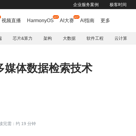
企业服务案例
极客时间
的背后，是 AI 应用拐点的来临？AICon 北京站议程重磅公布，50+ 硬核分享不容错
视频直播
HarmonyOS
AI大赛
AI指南
更多
端
芯片&算力
架构
大数据
软件工程
云计算
多媒体数据检索技术
读完需：约 19 分钟