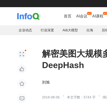
智能体刷屏

首页
AI会议
AI课程
企业动态
行业深度
AI&大模型
出海
后
解密美图大规模

DeepHash

刘旭

2018-08-06
本文字数：5743 字
阅
