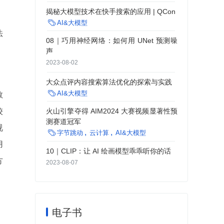
揭秘大模型技术在快手搜索的应用 | QCon

AI&大模型
法
08｜巧用神经网络：如何用 UNet 预测噪
声
2023-08-02
，
大众点评内容搜索算法优化的探索与实践

AI&大模型
教
火山引擎夺得 AIM2024 大赛视频显著性预
较
测赛道冠军
视

字节跳动
云计算
AI&大模型
用
10｜CLIP：让 AI 绘画模型乖乖听你的话
方
2023-08-07
电子书