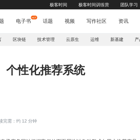
极客时间
极客时间训练营
团队学习
题
电子书
话题
视频
写作社区
资讯
言
区块链
技术管理
云原生
运维
新基建
产
实时、个性化推荐系统
读完需：约 12 分钟