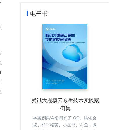
块
电子书
的
系
流
难
间
变
腾讯大规模云原生技术实践案
例集
本案例集详细阐释了 QQ、腾讯会
议、和平精英、小红书、斗鱼、微