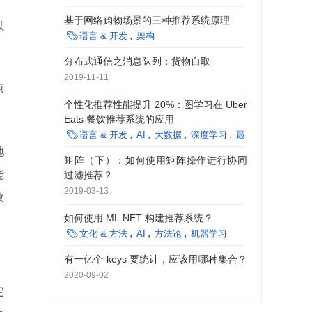
。
基于网络购物场景的三种推荐系统原理
以

语言 & 开发
架构
分布式通信之消息队列：货物自取
2019-11-11
原
个性化推荐性能提升 20%：图学习在 Uber
Eats 餐饮推荐系统的应用

语言 & 开发
AI
大数据
深度学习
最佳实践
机器学
地
矩阵（下）：如何使用矩阵操作进行协同
能
过滤推荐？
2019-03-13
数
如何使用 ML.NET 构建推荐系统？

文化 & 方法
AI
方法论
机器学习
有一亿个 keys 要统计，应该用哪种集合？
2020-09-02
定