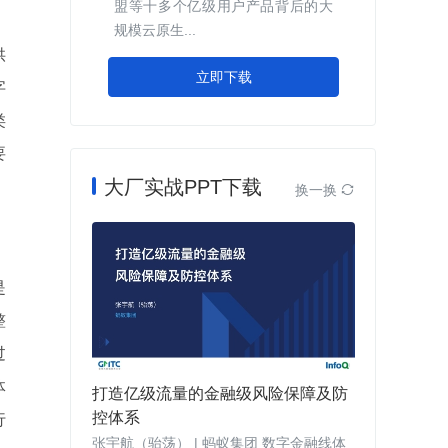
盟等十多个亿级用户产品背后的大
规模云原生...
供
立即下载
字
类
要
大厂实战PPT下载
换一换

是
整
过
体
打造亿级流量的金融级风险保障及防
控体系
行
张宇航（骀荡） | 蚂蚁集团 数字金融线体