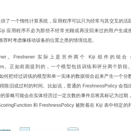
g 模块提供了一个惰性计算系统，应用程序可以只为经常与其交互的活
iji 应用程序不必为那些不经常光顾或再没回来过的用户生成
以在推荐时考虑像移动设备的位置之类的情境信息。
shener。Freshener 实际上是另外两个 Kiji 组件的组合
shnessPolicies。正如前面提到的，一个模型包括训练和评分两个阶段
代码，描述了如何把经过训练的模型和单一实体的数据组合起来产生一个分
据变得陈旧或过时的时间。比如说，普通的 FreshnessPolicy 会指
杂的策略可能会在实体经历过一定次数的事件后将其标记为过期
unction 和 FreshnessPolicy 被附着在 Kiji 表中特定的