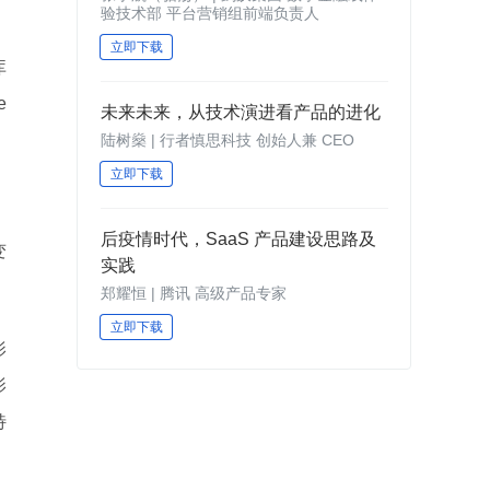
验技术部 平台营销组前端负责人
立即下载
库
e
未来未来，从技术演进看产品的进化
陆树燊 | 行者慎思科技 创始人兼 CEO
立即下载
后疫情时代，SaaS 产品建设思路及
变
实践
郑耀恒 | 腾讯 高级产品专家
立即下载
影
影
特