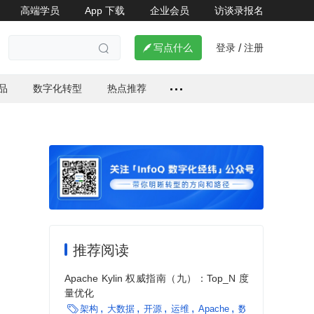
高端学员
App 下载
企业会员
访谈录报名
登录
注册

写点什么
/

品
数字化转型
热点推荐
推荐阅读
Apache Kylin 权威指南（九）：Top_N 度
量优化

架构
大数据
开源
运维
Apache
数据处理