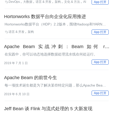
DevOps
大数据
语言 & 开发
架构
文化 & 方法
AI

App 打开
API，填补目前为止仍然缺乏的流式数据处理的能力。在大概9个月
之前加入孵化器后，Apache Flink最近被升级为顶级的Apache项
目。
Hortonworks 数据平台向企业化应用推进
Hortonworks数据平台（HDP）2.2版本，围绕Hadoop和YARN，
对一些企业化特性，如安全性，合规性等，提供了更好的支持。
语言 & 开发
架构

App 打开
Apache Beam 实战冲刺：Beam 如何 run
everywhere?
在实践中，你可以动态地选择数据处理流水线在何处运行。
App 打开
2019 年 7 月 1 日
Apache Beam 的前世今生
每一项技术诞生都是为了解决某些特定问题，那么Apache Beam
的诞生是为了解决什么问题呢？
App 打开
2019 年 6 月 10 日
Jeff Bean 谈 Flink 与流式处理的 5 大新发现