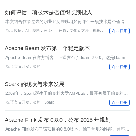
如何评估一项技术是否值得长期投入
本文结合作者过去的职业经历来聊聊如何评估一项技术是否值得学
习。
大数据
AI
架构
云原生
开源
文化 & 方法
机器学习
阿里巴巴
方

App 打开
Apache Beam 发布第一个稳定版本
Apache Beam在官方博客上正式发布了Beam 2.0.0。这是Beam有
史以来的第一个稳定版本，根据Beam社区的声明，Beam意欲为
语言 & 开发
架构

App 打开
未来版本发布保持API的稳定性，并让Beam适用于企业的部署。
Spark 的现状与未来发展
2009年，Spark诞生于伯克利大学AMPLab，最开初属于伯克利大
学的研究性项目。它于2010年正式开源，并于2013年成为了
语言 & 开发
架构
Spark

App 打开
Aparch基金项目，并于2014年成为Aparch基金的顶级项目，整个
过程不到五年时间。
Apache Flink 发布 0.8.0，公布 2015 年规划
Apache Flink发布了该项目的0.8.0版本。除了常规的性能、兼容性
和稳定性方面的改进之外，这一版本增加了一个流式数据的Scala