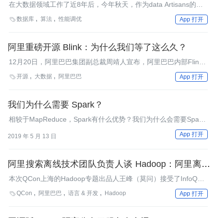
在大数据领域工作了近8年后，今年秋天，作为data Artisans的技
术布道师，我在Apache Flink社区变得越来越活跃。
数据库
算法
性能调优

App 打开
阿里重磅开源 Blink：为什么我们等了这么久？
12月20日，阿里巴巴集团副总裁周靖人宣布，阿里巴巴内部Flink
版本Blink将于2019年1月正式开源！阿里希望通过Blink开源进一步
开源
大数据
阿里巴巴

App 打开
加深与Flink社区的联动，并推动国内更多中小型企业使用Flink。
我们为什么需要 Spark？
相较于MapReduce，Spark有什么优势？我们为什么会需要Spark
呢？
App 打开
2019 年 5 月 13 日
阿里搜索离线技术团队负责人谈 Hadoop：阿里离线
平台、YARN 和 iStream
本次QCon上海的Hadoop专题出品人王峰（莫问）接受了InfoQ邮
件采访，谈到自己在阿里的工作，YARN的优势以及Stream和
QCon
阿里巴巴
语言 & 开发
Hadoop

App 打开
Spark等平台的比较。