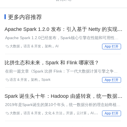
更多内容推荐
Apache Spark 1.2.0 发布：引入基于 Netty 的实现，
支持高可用，并提供机器学习 API
Apache Spark 1.2.0已经发布，Spark核心引擎在性能和可用性方
面都有很大改进。这是来自60多家研究机构和公司的172位贡献者
大数据
语言 & 开发
架构
AI

App 打开
的成果，包括了1000多个补丁。
比拼生态和未来，Spark 和 Flink 哪家强？
在前一篇文章《Spark 比拼 Flink：下一代大数据计算引擎之争，
谁主沉浮？》中，作者对 Spark 和 Flink 的引擎做了对比。但对于
语言 & 开发
架构
Spark

App 打开
用户来说，引擎并不是考虑数据产品的唯一方面。开发和运维相关
的工具和环境、技术支持、社区等等，对能不能在引擎上面做出东
西来都很重要，这些构成了一个产品的生态。可以说，引擎决定了
Spark 诞生头十年：Hadoop 由盛转衰，统一数据分
功能和性能的极限，而生态能让这些能力真正发挥出作用。
析大行其道
2019年是Spark诞生的第10个年头，统一数据分析的理念始终植根
于Spark的各个发展阶段。
大数据
语言 & 开发
文化 & 方法
开源
云计算
AICon
数据处理
Spa

App 打开