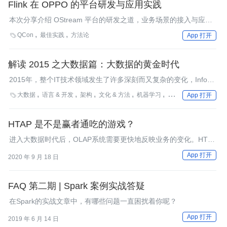
Flink 在 OPPO 的平台研发与应用实践
本次分享介绍 OStream 平台的研发之道，业务场景的接入与应用
实践，以及平台往智能化方向发展的探索与思考。
QCon
最佳实践
方法论

App 打开
解读 2015 之大数据篇：大数据的黄金时代
2015年，整个IT技术领域发生了许多深刻而又复杂的变化，InfoQ
策划了“解读2015”年终技术盘点系列文章，希望能够给读者清晰地
大数据
语言 & 开发
架构
文化 & 方法
机器学习
Spark
AI

App 打开
梳理出技术领域在这一年的发展变化，回顾过去，继续前行。本文
是大数据解读篇，在这篇文章里关键技术进展部分我们选取了大数
据生态圈里Hadoop、Spark、Elasticsearch和Apache Kylin四个关
HTAP 是不是赢者通吃的游戏？
键技术，分别请了四位专家来为大家解读2015里的进展。
进入大数据时代后，OLAP系统需要更快地反映业务的变化。HTAP
要解决的就是OLAP的时效问题，不过它也不是唯一的选择。
App 打开
2020 年 9 月 18 日
FAQ 第二期 | Spark 案例实战答疑
在Spark的实战文章中，有哪些问题一直困扰着你呢？
App 打开
2019 年 6 月 14 日